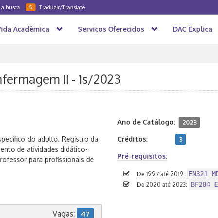
a a busca
Traduzir/Translate
5
Vida Acadêmica
Serviços Oferecidos
DAC Explica
nfermagem II - 1s/2023
Ano de Catálogo:
2023
pecífico do adulto. Registro da
Créditos:
3
mento de atividades didático-
Pré-requisitos:
ofessor para profissionais de
EN321 M
De 1997 até 2019:
BF284 E
De 2020 até 2023:
Vagas:
47