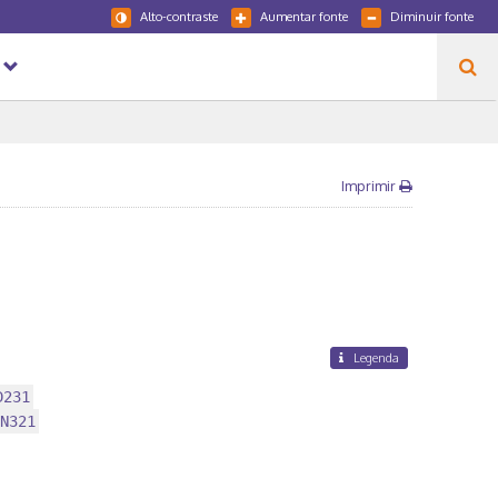
Alto-contraste
Aumentar fonte
Diminuir fonte
Imprimir
Legenda
D231
N321