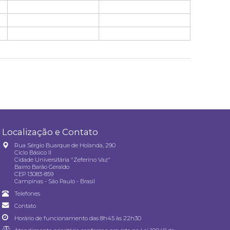
Localização e Contato
Rua Sérgio Buarque de Holanda, 290
Ciclo Básico II
Cidade Universitária "Zeferino Vaz"
Bairro Barão Geraldo
CEP 13083-859
Campinas - São Paulo - Brasil
Telefones
Contato
Horário de funcionamento das 8h45 às 22h30