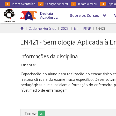
Ir para o conteúdo
Serviços por perfil
Ir para o menu
Ir par
1
2
3
4
Sobre os Cursos
Caderno Horários
2023
1s -
FENF
EN421
EN421 - Semiologia Aplicada à E
Informações da disciplina
Ementa:
Capacitação do aluno para realização do exame físico es
história clínica e do exame físico específico. Desenvolvi
pedagógicas que subsidiam a formação do enfermeiro-pr
nível médio de enfermagem.
Turma:
A