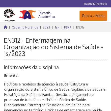
Traduzir/Translate
Navegação
Busca / Menu
Caderno Horários
2023
1s -
FENF
EN312
EN312 - Enfermagem na
Organização do Sistema de Saúde -
1s/2023
Informações da disciplina
Ementa:
Políticas e modelos de atenção à saúde. Estrutura e
organização do Sistema Único de Saúde. Vigilância da Saúde e
Estratégia da Saúde da Família. Gestão, planejamento e
processo de trabalho em Unidade Básica de Saúde.
Planejamento Estratégico Situacional em Saúde para
intervenção no território. Práticas de enfermagem em Saúde