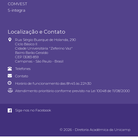
COMVEST
S-integra
Localização e Contato
Rua Sérgio Buarque de Holanda, 290
Ciclo Básico II
Cidade Universitária "Zeferino Vaz"
Bairro Barão Geraldo
CEP 13083-859
Campinas - São Paulo - Brasil
Telefones
Contato
Horário de funcionamento das 8h45 às 22h30
Atendimento prioritário conforme previsto na
Lei 10048 de 11/08/2000
Siga-nos no Facebook
© 2026 - Diretoria Acadêmica da Unicamp