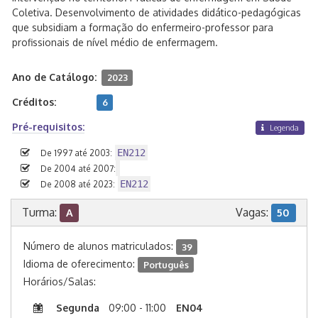
Coletiva. Desenvolvimento de atividades didático-pedagógicas
que subsidiam a formação do enfermeiro-professor para
profissionais de nível médio de enfermagem.
Ano de Catálogo:
2023
Créditos:
6
Pré-requisitos:
Legenda
EN212
De 1997 até 2003:
De 2004 até 2007:
EN212
De 2008 até 2023:
Turma:
Vagas:
A
50
Número de alunos matriculados:
39
Idioma de oferecimento:
Português
Horários/Salas:
Segunda
09:00 - 11:00
EN04