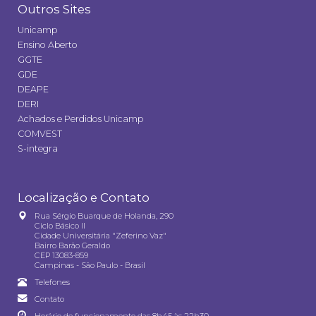
Outros Sites
Unicamp
Ensino Aberto
GGTE
GDE
DEAPE
DERI
Achados e Perdidos Unicamp
COMVEST
S-integra
Localização e Contato
Rua Sérgio Buarque de Holanda, 290
Ciclo Básico II
Cidade Universitária "Zeferino Vaz"
Bairro Barão Geraldo
CEP 13083-859
Campinas - São Paulo - Brasil
Telefones
Contato