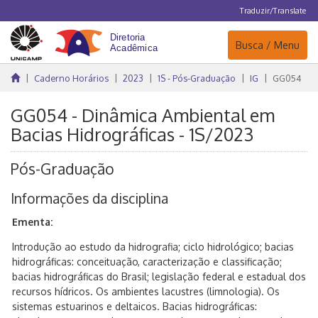
Traduzir/Translate
Navegação
Busca / Menu
Caderno Horários
2023
1S - Pós-Graduação
IG
GG054
GG054 - Dinâmica Ambiental em
Bacias Hidrográficas - 1S/2023
Pós-Graduação
Informações da disciplina
Ementa:
Introdução ao estudo da hidrografia; ciclo hidrológico; bacias
hidrográficas: conceituação, caracterização e classificação;
bacias hidrográficas do Brasil; legislação federal e estadual dos
recursos hídricos. Os ambientes lacustres (limnologia). Os
sistemas estuarinos e deltaicos. Bacias hidrográficas: