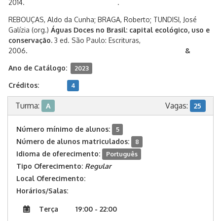
2014. .
REBOUÇAS, Aldo da Cunha; BRAGA, Roberto; TUNDISI, José
Galízia (org.)
Águas Doces no Brasil: capital ecológico, uso e
conservação.
3 ed. São Paulo: Escrituras,
2006
. &
Ano de Catálogo:
2023
Créditos:
4
Turma:
Vagas:
A
25
Número mínimo de alunos:
5
Número de alunos matriculados:
8
Idioma de oferecimento:
Português
Tipo Oferecimento:
Regular
Local Oferecimento:
Horários/Salas:
Terça
19:00 - 22:00