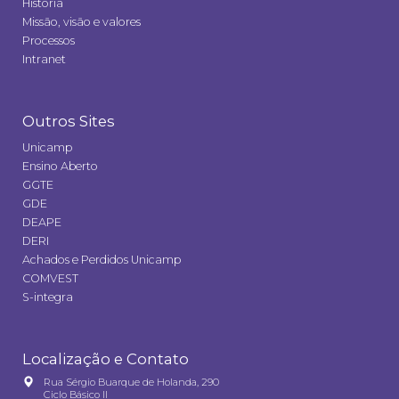
História
Missão, visão e valores
Processos
Intranet
Outros Sites
Unicamp
Ensino Aberto
GGTE
GDE
DEAPE
DERI
Achados e Perdidos Unicamp
COMVEST
S-integra
Localização e Contato
Rua Sérgio Buarque de Holanda, 290
Ciclo Básico II