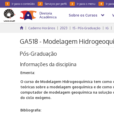
Ir para o conteúdo
Serviços por perfil
Ir para o menu
Ir par
1
2
3
4
Sobre os Cursos
Caderno Horários
2023
1S - Pós-Graduação
IG
GA518 - Modelagem Hidrogeoquí
Pós-Graduação
Informações da disciplina
Ementa:
O curso de Modelagem Hidrogeoquímica tem como ob
teóricas sobre a modelagem geoquímica e de como u
computador de modelagem geoquímica na solução 
do ciclo exógeno.
Bibliografia: