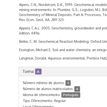
Alpers, C.N., Nordstrom, D.K., 1999. Geochemical modelin
mining environments. In: Plumlee, G.S., Logsdon, M.J. (Ed
Geochemistry of Mineral Deposits. Part A: Processes, Te
Rev. Econ. Geol. 6A, 289-323.
Appelo, C.A.J.: 2005. Geochemistry, groundwater and poll
edition, 649p.
Betke, C. M. Geochemical Reaction Modeling. Oxford Univ
Essington, Michael E. Soil and water chemistry: an integr
Langmuir, Donald. Aqueous environmental. Prentice Hall,
Turma:
A
Número mínimo de alunos:
3
Número de alunos matriculados:
4
Idioma de oferecimento:
Português
Tipo Oferecimento:
Regular
Local Oferecimento: