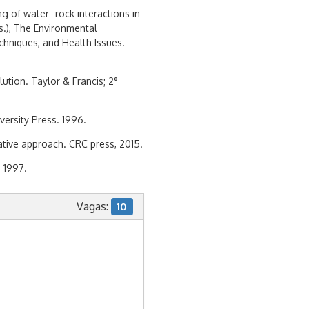
g of water–rock interactions in
s.), The Environmental
chniques, and Health Issues.
ution. Taylor & Francis; 2°
ersity Press. 1996.
ative approach. CRC press, 2015.
 1997.
Vagas:
10