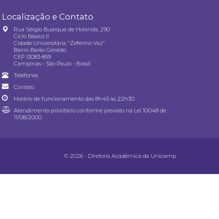
Localização e Contato
Rua Sérgio Buarque de Holanda, 290
Ciclo Básico II
Cidade Universitária "Zeferino Vaz"
Bairro Barão Geraldo
CEP 13083-859
Campinas - São Paulo - Brasil
Telefones
Contato
Horário de funcionamento das 8h45 às 22h30
Atendimento prioritário conforme previsto na
Lei 10048 de
11/08/2000
© 2026 - Diretoria Acadêmica da Unicamp