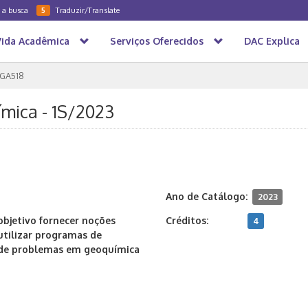
a a busca
Traduzir/Translate
5
Vida Acadêmica
Serviços Oferecidos
DAC Explica
GA518
mica - 1S/2023
Ano de Catálogo:
2023
jetivo fornecer noções
Créditos:
4
tilizar programas de
de problemas em geoquímica