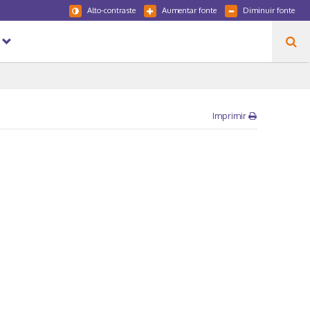
Alto-contraste
Aumentar fonte
Diminuir fonte
Imprimir