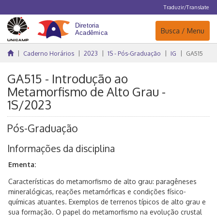
Traduzir/Translate
Navegação
Busca / Menu
Caderno Horários
2023
1S - Pós-Graduação
IG
GA515
GA515 - Introdução ao
Metamorfismo de Alto Grau -
1S/2023
Pós-Graduação
Informações da disciplina
Ementa:
Características do metamorfismo de alto grau: paragêneses
mineralógicas, reações metamórficas e condições físico-
químicas atuantes. Exemplos de terrenos típicos de alto grau e
sua formação. O papel do metamorfismo na evolução crustal