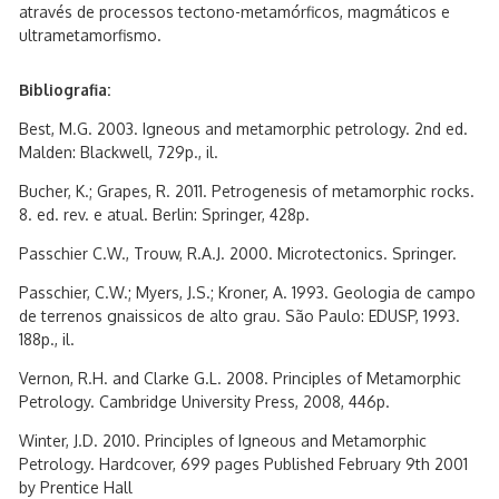
através de processos tectono-metamórficos, magmáticos e
ultrametamorfismo.
Bibliografia:
Best, M.G. 2003. Igneous and metamorphic petrology. 2nd ed.
Malden: Blackwell, 729p., il.
Bucher, K.; Grapes, R. 2011. Petrogenesis of metamorphic rocks.
8. ed. rev. e atual. Berlin: Springer, 428p.
Passchier C.W., Trouw, R.A.J. 2000. Microtectonics. Springer.
Passchier, C.W.; Myers, J.S.; Kroner, A. 1993. Geologia de campo
de terrenos gnaissicos de alto grau. São Paulo: EDUSP, 1993.
188p., il.
Vernon, R.H. and Clarke G.L. 2008. Principles of Metamorphic
Petrology. Cambridge University Press, 2008, 446p.
Winter, J.D. 2010. Principles of Igneous and Metamorphic
Petrology. Hardcover, 699 pages Published February 9th 2001
by Prentice Hall