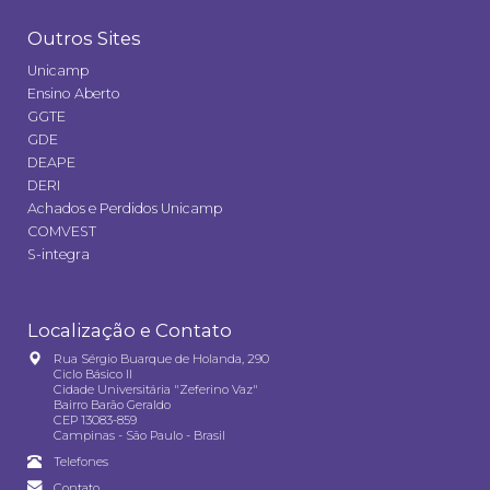
Outros Sites
Unicamp
Ensino Aberto
GGTE
GDE
DEAPE
DERI
Achados e Perdidos Unicamp
COMVEST
S-integra
Localização e Contato
Rua Sérgio Buarque de Holanda, 290
Ciclo Básico II
Cidade Universitária "Zeferino Vaz"
Bairro Barão Geraldo
CEP 13083-859
Campinas - São Paulo - Brasil
Telefones
Contato