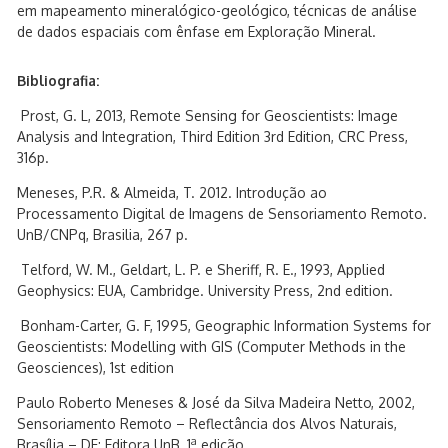
em mapeamento mineralógico-geológico, técnicas de análise
de dados espaciais com ênfase em Exploração Mineral.
Bibliografia:
Prost, G. L, 2013, Remote Sensing for Geoscientists: Image
Analysis and Integration, Third Edition 3rd Edition, CRC Press,
316p.
Meneses, P.R. & Almeida, T. 2012. Introdução ao
Processamento Digital de Imagens de Sensoriamento Remoto.
UnB/CNPq, Brasilia, 267 p.
Telford, W. M., Geldart, L. P. e Sheriff, R. E., 1993, Applied
Geophysics: EUA, Cambridge. University Press, 2nd edition.
Bonham-Carter, G. F, 1995, Geographic Information Systems for
Geoscientists: Modelling with GIS (Computer Methods in the
Geosciences), 1st edition
Paulo Roberto Meneses & José da Silva Madeira Netto, 2002,
Sensoriamento Remoto – Reflectância dos Alvos Naturais,
a
Brasília – DF; Editora UnB, 1
edição.