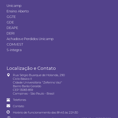
Unicamp
Ensino Aberto
GGTE
GDE
DEAPE
DERI
Achados e Perdidos Unicamp
COMVEST
S-integra
Localização e Contato
Rua Sérgio Buarque de Holanda, 290
Ciclo Básico II
Cidade Universitária "Zeferino Vaz"
Bairro Barão Geraldo
CEP 13083-859
Campinas - São Paulo - Brasil
Telefones
Contato
Horário de funcionamento das 8h45 às 22h30