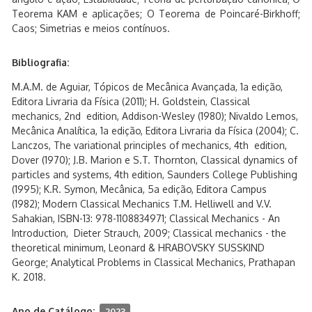
Teorema KAM e aplicações; O Teorema de Poincaré-Birkhoff;
Caos; Simetrias e meios contínuos.
Bibliografia:
M.A.M. de Aguiar, Tópicos de Mecânica Avançada, 1a edição,
Editora Livraria da Física (2011); H. Goldstein, Classical
mechanics, 2nd edition, Addison-Wesley (1980); Nivaldo Lemos,
Mecânica Analítica, 1a edição, Editora Livraria da Física (2004); C.
Lanczos, The variational principles of mechanics, 4th edition,
Dover (1970); J.B. Marion e S.T. Thornton, Classical dynamics of
particles and systems, 4th edition, Saunders College Publishing
(1995); K.R. Symon, Mecânica, 5a edição, Editora Campus
(1982); Modern Classical Mechanics T.M. Helliwell and V.V.
Sahakian, ISBN-13: 978-1108834971; Classical Mechanics - An
Introduction, Dieter Strauch, 2009; Classical mechanics - the
theoretical minimum, Leonard & HRABOVSKY SUSSKIND
George; Analytical Problems in Classical Mechanics, Prathapan
K. 2018.
Ano de Catálogo:
2023