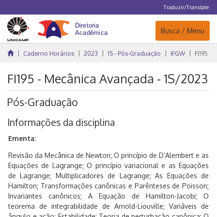
Traduzir/Translate
Navegação
Busca / Menu
Caderno Horários
2023
1S - Pós-Graduação
IFGW
FI195
FI195 - Mecânica Avançada - 1S/2023
Pós-Graduação
Informações da disciplina
Ementa:
Revisão da Mecânica de Newton; O princípio de D’Alembert e as
Equações de Lagrange; O princípio variacional e as Equações
de Lagrange; Multiplicadores de Lagrange; As Equações de
Hamilton; Transformações canônicas e Parênteses de Poisson;
Invariantes canônicos; A Equação de Hamilton-Jacobi; O
teorema de integrabilidade de Arnold-Liouville; Variáveis de
ângulo e ação; Estabilidade; Teoria de perturbação canônica; O