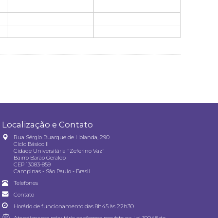
Localização e Contato
Rua Sérgio Buarque de Holanda, 290
Ciclo Básico II
Cidade Universitária "Zeferino Vaz"
Bairro Barão Geraldo
CEP 13083-859
Campinas - São Paulo - Brasil
Telefones
Contato
Horário de funcionamento das 8h45 às 22h30