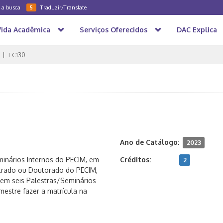
a a busca
Traduzir/Translate
5
Vida Acadêmica
Serviços Oferecidos
DAC Explica
EC130
Ano de Catálogo:
2023
minários Internos do PECIM, em
Créditos:
2
trado ou Doutorado do PECIM,
em seis Palestras/Seminários
mestre fazer a matrícula na
.