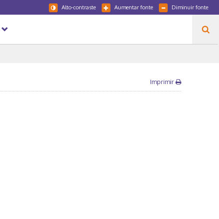
Alto-contraste
Aumentar fonte
Diminuir fonte
Imprimir