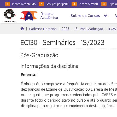
Ir para o conteúdo
Serviços por perfil
Ir para o menu
Ir par
1
2
3
4
Sobre os Cursos
Caderno Horários
2023
1S - Pós-Graduação
IFGW
EC130 - Seminários - 1S/2023
Pós-Graduação
Informações da disciplina
Ementa:
É obrigatório comprovar a frequência em um ou dois Se
dez bancas de Exame de Qualificação ou Defesa de Mes
ou em quaisquer programas credenciados pela CAPES e 
durante todo o período ativo no curso e até o quarto se
disciplina para registro do cumprimento desta exigência