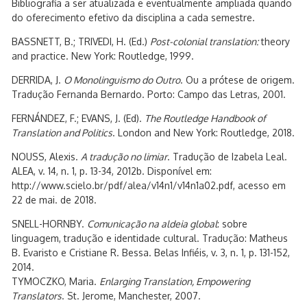
Bibliografia a ser atualizada e eventualmente ampliada quando
do oferecimento efetivo da disciplina a cada semestre.
BASSNETT, B.; TRIVEDI, H. (Ed.)
Post-colonial translation:
theory
and practice. New York: Routledge, 1999.
DERRIDA, J.
O Monolinguismo do Outro
. Ou a prótese de origem.
Tradução Fernanda Bernardo. Porto: Campo das Letras, 2001.
FERNÁNDEZ, F.; EVANS, J. (Ed).
The Routledge Handbook of
Translation and Politics
. London and New York: Routledge, 2018.
NOUSS, Alexis.
A tradução no limiar
. Tradução de Izabela Leal.
ALEA, v. 14, n. 1, p. 13-34, 2012b. Disponível em:
http://www.scielo.br/pdf/alea/v14n1/v14n1a02.pdf, acesso em
22 de mai. de 2018.
SNELL-HORNBY.
Comunicação na aldeia global
: sobre
linguagem, tradução e identidade cultural. Tradução: Matheus
B. Evaristo e Cristiane R. Bessa. Belas Infiéis, v. 3, n. 1, p. 131-152,
2014.
TYMOCZKO, Maria.
Enlarging Translation, Empowering
Translators
. St. Jerome, Manchester, 2007.