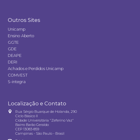
Outros Sites
Unicamp
Ensino Aberto
GGTE
GDE
DEAPE
DERI
Achados e Perdidos Unicamp
COMVEST
S-integra
Localização e Contato
Rua Sérgio Buarque de Holanda, 290
Ciclo Básico II
Cidade Universitária "Zeferino Vaz"
Bairro Barão Geraldo
CEP 13083-859
Campinas - São Paulo - Brasil