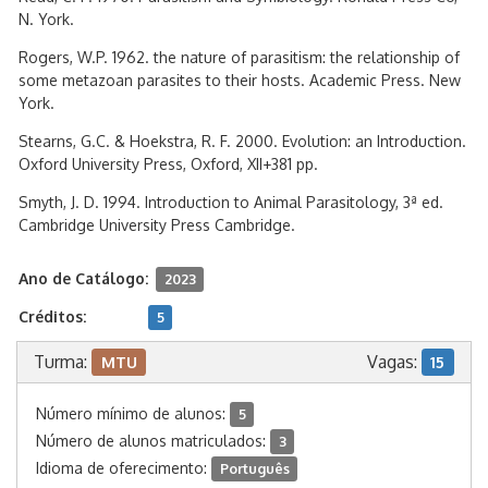
N. York.
Rogers, W.P. 1962. the nature of parasitism: the relationship of
some metazoan parasites to their hosts. Academic Press. New
York.
Stearns, G.C. & Hoekstra, R. F. 2000. Evolution: an Introduction.
Oxford University Press, Oxford, XII+381 pp.
Smyth, J. D. 1994. Introduction to Animal Parasitology, 3ª ed.
Cambridge University Press Cambridge.
Ano de Catálogo:
2023
Créditos:
5
Turma:
Vagas:
MTU
15
Número mínimo de alunos:
5
Número de alunos matriculados:
3
Idioma de oferecimento:
Português