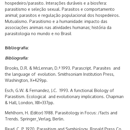
hospedeiro/parasito. Interações duráveis e a biosfera:
parasitismo e seleção sexual. Parasitos e comportamento
animal; parasitos e regulação populacional dos hospedeiros.
Mutualismo. Parasitismo e a humanidade: impacto das
associações animais nas atividades humanas; história da
parasitologia no mundo e no Brasil
Bibliografia:
Bibliografia
:
Brooks, D.R. & McLennan, D.ª 1993. Parascript. Parasites and
the language of evolution. Smithsoniam Institution Press,
Washington, X+429pp.
Esch, G.W. & Fernandez, J.C. 1993. A functional Biology of
Parasitism. Ecological and evolutionary implications. Chapman
& Hall, London, XIII+337pp.
Mehlhorn, H. (Editor) 1988. Parasitology in Focus: /facts and
Trends. Springer_Verlag, Berlin.
Read, C. P. 1970. Parasitism and Symbiology. Ronald Press Co,