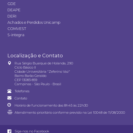
GDE
DEAPE
DERI
Achados e Perdidos Unicamp
COMVEST
S-integra
Localização e Contato
Rua Sérgio Buarque de Holanda, 290
Ciclo Básico II
Cidade Universitária "Zeferino Vaz"
Bairro Barão Geraldo
CEP 13083-859
Campinas - São Paulo - Brasil
Telefones
Contato
Horário de funcionamento das 8h45 às 22h30
Atendimento prioritário conforme previsto na
Lei 10048 de 11/08/2000
Siga-nos no Facebook