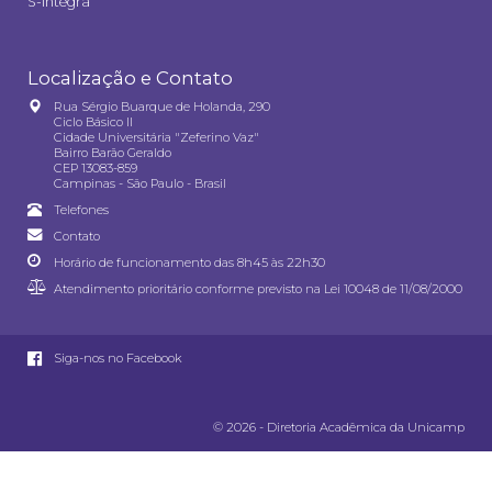
S-integra
Localização e Contato
Rua Sérgio Buarque de Holanda, 290
Ciclo Básico II
Cidade Universitária "Zeferino Vaz"
Bairro Barão Geraldo
CEP 13083-859
Campinas - São Paulo - Brasil
Telefones
Contato
Horário de funcionamento das 8h45 às 22h30
Atendimento prioritário conforme previsto na
Lei 10048 de 11/08/2000
Siga-nos no Facebook
© 2026 - Diretoria Acadêmica da Unicamp