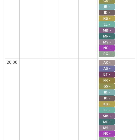
GS -
IB -
ID -
KB -
LL -
MB -
MF -
MS -
NC -
PG -
20:00
AC -
AS -
ET -
FR -
GS -
IB -
ID -
KB -
LL -
MB -
MF -
MS -
NC -
PG -