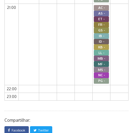
21:00
AC -
AS -
ET -
FR -
GS -
IB -
ID -
KB -
LL -
MB -
MF -
MS -
NC -
PG -
22:00
23:00
Compartilhar:
Facebook
Twitter