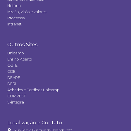
História
Missão, visão e valores
Processos
Intranet
Outros Sites
Unicamp
Ensino Aberto
GGTE
GDE
DEAPE
DERI
Achados e Perdidos Unicamp
COMVEST
S-integra
Localização e Contato
Rua Sérgio Buarque de Holanda, 290