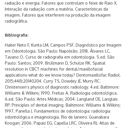
radiação e energia. Fatores que controlam o feixe de Raio X.
Interação da radiação com a matéria. Características da
imagem. Fatores que interferem na produção da imagem
radiográfica.
Bibliografia:
Haiter Neto F, Kurita LM, Campos PSF. Diagnóstico por Imagem
em Odontologia. São Paulo: Napoleão; 2018. Álvares LC,
Tavano O. Curso de radiografia em odontologia. 5.ed. São
Paulo: Santos; 2009. Brüllmann D, Schulze RK. Spatial
resolution in CBCT machines for dental/maxillofacial
applications-what do we know today? Dentomaxillofac Radiol.
2015;44(1):20140204. Curry TS, Dowdey JE, Murry RC.
Christensen’s physics of diagnostic radiology. 4.ed. Baltimore:
Williams & Wilkins; 1990. Freitas A. Radiologia odontológica.
6.ed. São Paulo: Artes Médicas; 2004. Langland OE, Langlais
RP. Principles of dental imaging. Baltimore: Williams & Wilkins;
1997. Panella J. Fundamentos de odontologia: radiologia
odontológica e imaginologia. Rio de Janeiro: Guanabara
Koogan; 2006. Papaiz EG, Capella LRC, Oliveira RJ. Atlas de