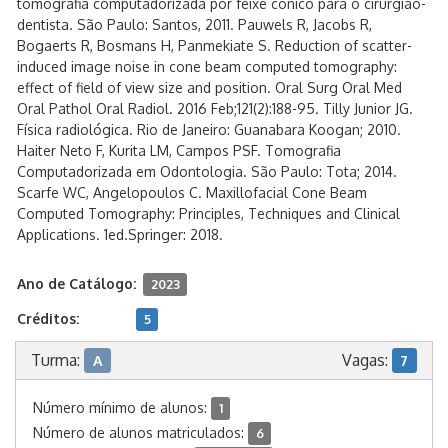
tomografia computadorizada por feixe cônico para o cirurgião-
dentista. São Paulo: Santos, 2011. Pauwels R, Jacobs R,
Bogaerts R, Bosmans H, Panmekiate S. Reduction of scatter-
induced image noise in cone beam computed tomography:
effect of field of view size and position. Oral Surg Oral Med
Oral Pathol Oral Radiol. 2016 Feb;121(2):188-95. Tilly Junior JG.
Física radiológica. Rio de Janeiro: Guanabara Koogan; 2010.
Haiter Neto F, Kurita LM, Campos PSF. Tomografia
Computadorizada em Odontologia. São Paulo: Tota; 2014.
Scarfe WC, Angelopoulos C. Maxillofacial Cone Beam
Computed Tomography: Principles, Techniques and Clinical
Applications. 1ed.Springer: 2018.
Ano de Catálogo:
2023
Créditos:
5
Turma:
Vagas:
A
7
Número mínimo de alunos:
1
Número de alunos matriculados:
6