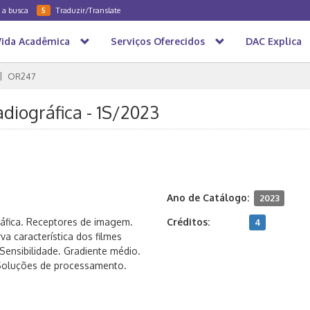
a a busca
Traduzir/Translate
5
Vida Acadêmica
Serviços Oferecidos
DAC Explica
OR247
iográfica - 1S/2023
Ano de Catálogo:
2023
áfica. Receptores de imagem.
Créditos:
4
va característica dos filmes
 Sensibilidade. Gradiente médio.
. Soluções de processamento.