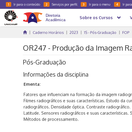
Ir para o conteúdo
Serviços por perfil
Ir para o menu
Ir par
1
2
3
4
Sobre os Cursos
Caderno Horários
2023
1S - Pós-Graduação
FOP
OR247 - Produção da Imagem Rad
Pós-Graduação
Informações da disciplina
Ementa:
Fatores que influenciam na formação da imagem radiogr
Filmes radiográficos e suas características. Estudo da cur
radiográficos. Densidade óptica. Contraste radiográfico.
Latitude. Sensores radiográficos e suas características
Métodos de processamento.