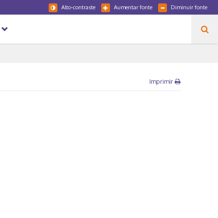
Alto-contraste
Aumentar fonte
Diminuir fonte
Imprimir