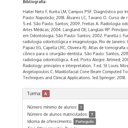
Bibliografia:
Haiter Neto F, Kurita LM, Campos PSF. Diagnóstico por
Paulo: Napoleão; 2018. Álvares LC, Tavano O. Curso de 
5.ed. São Paulo: Santos; 2009. Freitas A. Radiologia od
Artes Médicas; 2004. Langland OE, Langlais RP. Princípi
em Odontologia. São Paulo: Santos; 2002. Panella J. F
radiologia odontológica e imaginologia. Rio de Janeiro
Papaiz EG, Capella LRC, Oliveira RJ. Atlas de tomografia
cônico para o cirurgião-dentista. São Paulo: Santos, 2011
radiologia odontológica. 4.ed. Porto Alegre: Artmed; 20
Radiology: principles e interpretation. 7.ed. St Louis: Mo
Angelopoulos C. Maxillofacial Cone Beam Computed Tom
Techniques and Clinical Applications. 1ed.Springer: 2018.
Turma:
A
Número mínimo de alunos:
1
Número de alunos matriculados:
7
Idioma de oferecimento:
Português