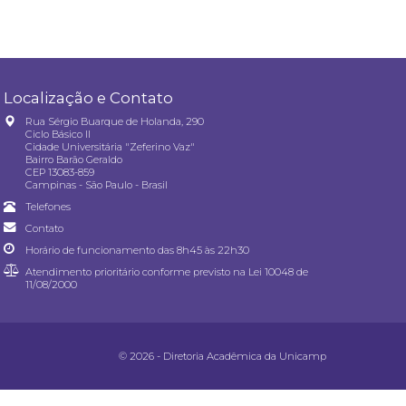
Localização e Contato
Rua Sérgio Buarque de Holanda, 290
Ciclo Básico II
Cidade Universitária "Zeferino Vaz"
Bairro Barão Geraldo
CEP 13083-859
Campinas - São Paulo - Brasil
Telefones
Contato
Horário de funcionamento das 8h45 às 22h30
Atendimento prioritário conforme previsto na
Lei 10048 de
11/08/2000
© 2026 - Diretoria Acadêmica da Unicamp