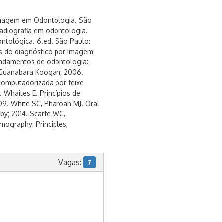
 Imagem em Odontologia. São
radiografia em odontologia.
ontológica. 6.ed. São Paulo:
os do diagnóstico por Imagem
undamentos de odontologia:
: Guanabara Koogan; 2006.
 computadorizada por feixe
. Whaites E. Princípios de
09. White SC, Pharoah MJ. Oral
sby; 2014. Scarfe WC,
ography: Principles,
Vagas:
7