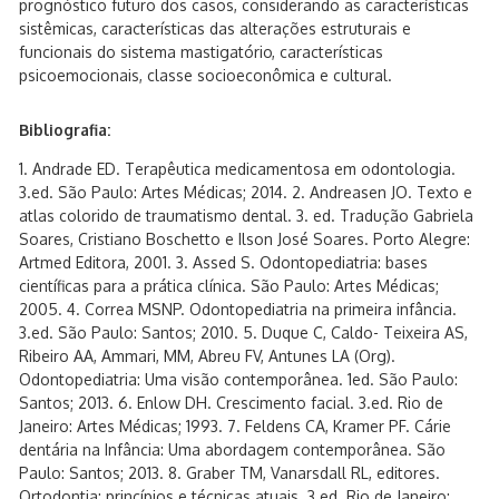
prognóstico futuro dos casos, considerando as características
sistêmicas, características das alterações estruturais e
funcionais do sistema mastigatório, características
psicoemocionais, classe socioeconômica e cultural.
Bibliografia:
1. Andrade ED. Terapêutica medicamentosa em odontologia.
3.ed. São Paulo: Artes Médicas; 2014. 2. Andreasen JO. Texto e
atlas colorido de traumatismo dental. 3. ed. Tradução Gabriela
Soares, Cristiano Boschetto e Ilson José Soares. Porto Alegre:
Artmed Editora, 2001. 3. Assed S. Odontopediatria: bases
científicas para a prática clínica. São Paulo: Artes Médicas;
2005. 4. Correa MSNP. Odontopediatria na primeira infância.
3.ed. São Paulo: Santos; 2010. 5. Duque C, Caldo- Teixeira AS,
Ribeiro AA, Ammari, MM, Abreu FV, Antunes LA (Org).
Odontopediatria: Uma visão contemporânea. 1ed. São Paulo:
Santos; 2013. 6. Enlow DH. Crescimento facial. 3.ed. Rio de
Janeiro: Artes Médicas; 1993. 7. Feldens CA, Kramer PF. Cárie
dentária na Infância: Uma abordagem contemporânea. São
Paulo: Santos; 2013. 8. Graber TM, Vanarsdall RL, editores.
Ortodontia: princípios e técnicas atuais. 3.ed. Rio de Janeiro: