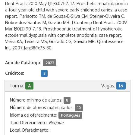
Dent Pract. 2010 May 1;11(3):071-7. 17. Prosthetic rehabilitation in
a four-year-old child with severe early childhood caries: a case
report. Parisotto TM, de Souza-E-Silva CM, Steiner-Oliveira C,
Nobre-dos-Santos M, Gavião MB. J Contemp Dent Pract. 2009
Mar 1;10(2):90-7. 18. Prosthodontic treatment of hypohidrotic
ectodermal dysplasia with complete anodontia: case report.
Vieira KA, Teixeira MS, Guirado CG, Gavião MB. Quintessence
Int. 2007 Jan;38(1):75-80
Ano de Catálogo:
2023
Créditos:
3
Turma:
Vagas:
A
16
Número mínimo de alunos:
8
Número de alunos matriculados:
10
Idioma de oferecimento:
Português
Tipo Oferecimento:
Regular
Local Oferecimento: