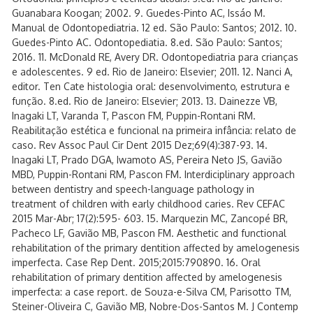
Guanabara Koogan; 2002. 9. Guedes-Pinto AC, Issáo M.
Manual de Odontopediatria. 12 ed. São Paulo: Santos; 2012. 10.
Guedes-Pinto AC. Odontopediatia. 8.ed. São Paulo: Santos;
2016. 11. McDonald RE, Avery DR. Odontopediatria para crianças
e adolescentes. 9 ed. Rio de Janeiro: Elsevier; 2011. 12. Nanci A,
editor. Ten Cate histologia oral: desenvolvimento, estrutura e
função. 8.ed. Rio de Janeiro: Elsevier; 2013. 13. Dainezze VB,
Inagaki LT, Varanda T, Pascon FM, Puppin-Rontani RM.
Reabilitação estética e funcional na primeira infância: relato de
caso. Rev Assoc Paul Cir Dent 2015 Dez;69(4):387-93. 14.
Inagaki LT, Prado DGA, Iwamoto AS, Pereira Neto JS, Gavião
MBD, Puppin-Rontani RM, Pascon FM. Interdiciplinary approach
between dentistry and speech-language pathology in
treatment of children with early childhood caries. Rev CEFAC
2015 Mar-Abr; 17(2):595- 603. 15. Marquezin MC, Zancopé BR,
Pacheco LF, Gavião MB, Pascon FM. Aesthetic and functional
rehabilitation of the primary dentition affected by amelogenesis
imperfecta. Case Rep Dent. 2015;2015:790890. 16. Oral
rehabilitation of primary dentition affected by amelogenesis
imperfecta: a case report. de Souza-e-Silva CM, Parisotto TM,
Steiner-Oliveira C, Gavião MB, Nobre-Dos-Santos M. J Contemp