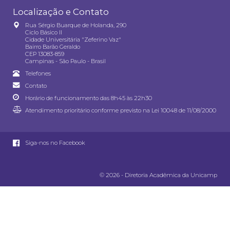
Localização e Contato
Rua Sérgio Buarque de Holanda, 290
Ciclo Básico II
Cidade Universitária "Zeferino Vaz"
Bairro Barão Geraldo
CEP 13083-859
Campinas - São Paulo - Brasil
Telefones
Contato
Horário de funcionamento das 8h45 às 22h30
Atendimento prioritário conforme previsto na
Lei 10048 de 11/08/2000
Siga-nos no Facebook
© 2026 - Diretoria Acadêmica da Unicamp