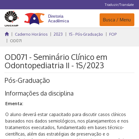
Traduzir/Translate
Navegação
Busca / Menu
Caderno Horários
2023
1S - Pós-Graduação
FOP
OD071
OD071 - Seminário Clínico em
Odontopediatria II - 1S/2023
Pós-Graduação
Informações da disciplina
Ementa:
O aluno deverá estar capacitado para discutir casos clínicos
baseados nos dados semiológicos, nos planejamentos e nos
tratamentos executados, fundamentado em bases técnico-
científicas, além das estratégias de preservação e o