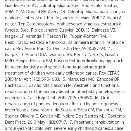
Guedes-Pinto AC. Odontopediatia. 8.ed. São Paulo: Santos;
2016. 11. McDonald RE, Avery DR. Odontopediatria para crianças
e adolescentes. 9 ed. Rio de Janeiro: Elsevier; 2011. 12. Nanci A,
editor. Ten Cate histologia oral: desenvolvimento, estrutura e
função. 8.ed. Rio de Janeiro: Elsevier; 2013. 13. Dainezze VB,
Inagaki LT, Varanda T, Pascon FM, Puppin-Rontani RM.
Reabilitação estética e funcional na primeira infância: relato de
caso. Rev Assoc Paul Cir Dent 2015 Dez;69(4):387-93. 14.
Inagaki LT, Prado DGA, Iwamoto AS, Pereira Neto JS, Gavião
MBD, Puppin-Rontani RM, Pascon FM. Interdiciplinary approach
between dentistry and speech-language pathology in
treatment of children with early childhood caries. Rev CEFAC
2015 Mar-Abr; 17(2):595- 603. 15. Marquezin MC, Zancopé BR,
Pacheco LF, Gavião MB, Pascon FM. Aesthetic and functional
rehabilitation of the primary dentition affected by amelogenesis
imperfecta. Case Rep Dent. 2015;2015:790890. 16. Oral
rehabilitation of primary dentition affected by amelogenesis
imperfecta: a case report. de Souza-e-Silva CM, Parisotto TM,
Steiner-Oliveira C, Gavião MB, Nobre-Dos-Santos M. J Contemp
Dent Pract. 2010 May 1;11(3):071-7. 17. Prosthetic rehabilitation in
a four-year-old child with severe early childhood caries: a case