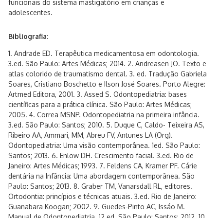
funcionais do sistema mastigatório em crianças e
adolescentes.
Bibliografia:
1. Andrade ED. Terapêutica medicamentosa em odontologia.
3.ed. São Paulo: Artes Médicas; 2014. 2. Andreasen JO. Texto e
atlas colorido de traumatismo dental. 3. ed. Tradução Gabriela
Soares, Cristiano Boschetto e Ilson José Soares. Porto Alegre:
Artmed Editora, 2001. 3. Assed S. Odontopediatria: bases
científicas para a prática clínica. São Paulo: Artes Médicas;
2005. 4. Correa MSNP. Odontopediatria na primeira infância.
3.ed. São Paulo: Santos; 2010. 5. Duque C, Caldo- Teixeira AS,
Ribeiro AA, Ammari, MM, Abreu FV, Antunes LA (Org).
Odontopediatria: Uma visão contemporânea. 1ed. São Paulo:
Santos; 2013. 6. Enlow DH. Crescimento facial. 3.ed. Rio de
Janeiro: Artes Médicas; 1993. 7. Feldens CA, Kramer PF. Cárie
dentária na Infância: Uma abordagem contemporânea. São
Paulo: Santos; 2013. 8. Graber TM, Vanarsdall RL, editores.
Ortodontia: princípios e técnicas atuais. 3.ed. Rio de Janeiro:
Guanabara Koogan; 2002. 9. Guedes-Pinto AC, Issáo M.
Manual de Odontopediatria. 12 ed. São Paulo: Santos; 2012. 10.