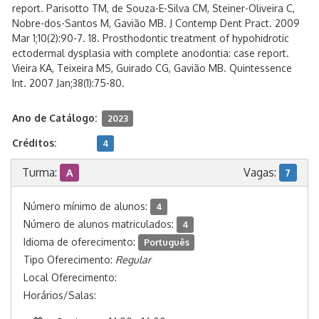
report. Parisotto TM, de Souza-E-Silva CM, Steiner-Oliveira C,
Nobre-dos-Santos M, Gavião MB. J Contemp Dent Pract. 2009
Mar 1;10(2):90-7. 18. Prosthodontic treatment of hypohidrotic
ectodermal dysplasia with complete anodontia: case report.
Vieira KA, Teixeira MS, Guirado CG, Gavião MB. Quintessence
Int. 2007 Jan;38(1):75-80.
Ano de Catálogo:
2023
Créditos:
4
Turma:
Vagas:
A
7
Número mínimo de alunos:
4
Número de alunos matriculados:
4
Idioma de oferecimento:
Português
Tipo Oferecimento:
Regular
Local Oferecimento:
Horários/Salas: