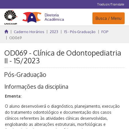
Traduzir/Translate
Navegação
Busca / Menu
Caderno Horários
2023
1S - Pós-Graduação
FOP
OD069
OD069 - Clínica de Odontopediatria
II - 1S/2023
Pós-Graduação
Informações da disciplina
Ementa:
O aluno desenvolverá o diagnóstico, planejamento, execução
do tratamento odontológico e documentação dos casos
clínicos referentes às atividades clínicas desenvolvidas,
englobando as alterações estruturais, morfológicas e