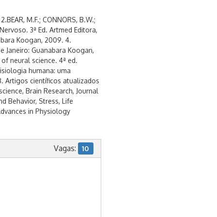
8 2.BEAR, M.F.; CONNORS, B.W.;
ervoso. 3ª Ed. Artmed Editora,
bara Koogan, 2009. 4.
de Janeiro: Guanabara Koogan,
of neural science. 4ª ed.
Fisiologia humana: uma
 Artigos científicos atualizados
cience, Brain Research, Journal
d Behavior, Stress, Life
Advances in Physiology
Vagas:
10