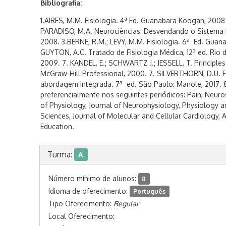
Bibliografia:
1.AIRES, M.M. Fisiologia. 4ª Ed. Guanabara Koogan, 200
PARADISO, M.A. Neurociências: Desvendando o Sistema N
a
2008. 3.BERNE, R.M.; LEVY, M.M. Fisiologia. 6
Ed. Guana
a
GUYTON, A.C. Tratado de Fisiologia Médica, 12
ed. Rio 
2009. 7. KANDEL, E.; SCHWARTZ J.; JESSELL, T. Principles 
McGraw-Hill Professional, 2000. 7. SILVERTHORN, D.U. 
a
abordagem integrada. 7
ed. São Paulo: Manole, 2017. 8.
preferencialmente nos seguintes periódicos: Pain, Neuros
of Physiology, Journal of Neurophysiology, Physiology an
Sciences, Journal of Molecular and Cellular Cardiology, 
Education.
Turma:
A
Número mínimo de alunos:
8
Idioma de oferecimento:
Português
Tipo Oferecimento:
Regular
Local Oferecimento: