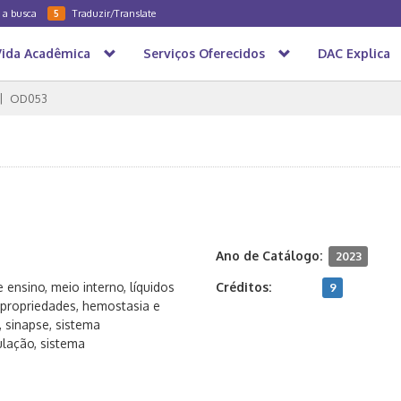
a a busca
Traduzir/Translate
5
Vida Acadêmica
Serviços Oferecidos
DAC Explica
OD053
Ano de Catálogo:
2023
 ensino, meio interno, líquidos
Créditos:
9
propriedades, hemostasia e
 sinapse, sistema
ulação, sistema