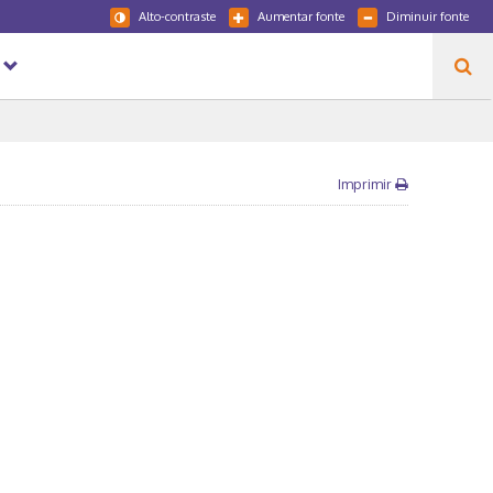
Alto-contraste
Aumentar fonte
Diminuir fonte
Imprimir