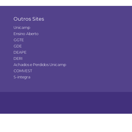
Outros Sites
Unicamp
Ensino Aberto
GGTE
GDE
DEAPE
DERI
Achados e Perdidos Unicamp
COMVEST
S-integra