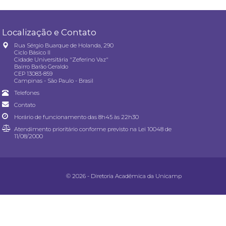
Localização e Contato
Rua Sérgio Buarque de Holanda, 290
Ciclo Básico II
Cidade Universitária "Zeferino Vaz"
Bairro Barão Geraldo
CEP 13083-859
Campinas - São Paulo - Brasil
Telefones
Contato
Horário de funcionamento das 8h45 às 22h30
Atendimento prioritário conforme previsto na
Lei 10048 de
11/08/2000
© 2026 - Diretoria Acadêmica da Unicamp