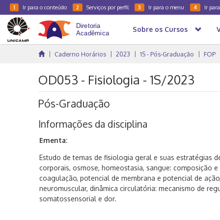
Ir para o conteúdo
Serviços por perfil
Ir para o menu
Ir par
1
2
3
4
Sobre os Cursos
Caderno Horários
2023
1S - Pós-Graduação
FOP
OD053 - Fisiologia - 1S/2023
Pós-Graduação
Informações da disciplina
Ementa:
Estudo de temas de fisiologia geral e suas estratégias de
corporais, osmose, homeostasia, sangue: composição e 
coagulação, potencial de membrana e potencial de ação,
neuromuscular, dinâmica circulatória: mecanismo de reg
somatossensorial e dor.