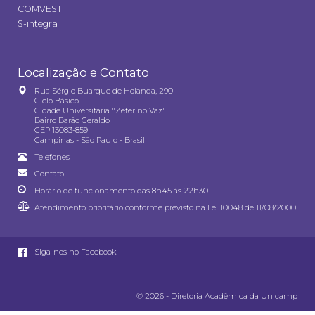
COMVEST
S-integra
Localização e Contato
Rua Sérgio Buarque de Holanda, 290
Ciclo Básico II
Cidade Universitária "Zeferino Vaz"
Bairro Barão Geraldo
CEP 13083-859
Campinas - São Paulo - Brasil
Telefones
Contato
Horário de funcionamento das 8h45 às 22h30
Atendimento prioritário conforme previsto na
Lei 10048 de 11/08/2000
Siga-nos no Facebook
© 2026 - Diretoria Acadêmica da Unicamp