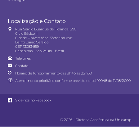
Localização e Contato
Rua Sérgio Buarque de Holanda, 290
Ciclo Básico II
Cidade Universitária "Zeferino Vaz"
Bairro Barão Geraldo
CEP 13083-859
Campinas - São Paulo - Brasil
Telefones
Contato
Horário de funcionamento das 8h45 às 22h30
Atendimento prioritário conforme previsto na
Lei 10048 de 11/08/2000
Siga-nos no Facebook
© 2026 - Diretoria Acadêmica da Unicamp