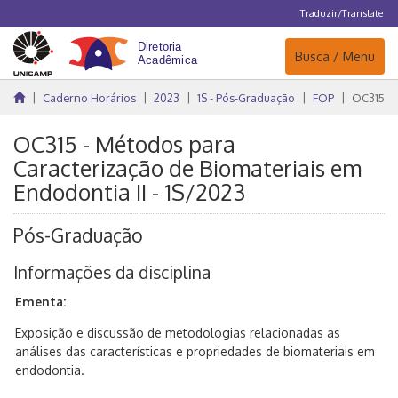
Traduzir/Translate
Navegação
Busca / Menu
Caderno Horários
2023
1S - Pós-Graduação
FOP
OC315
OC315 - Métodos para
Caracterização de Biomateriais em
Endodontia II - 1S/2023
Pós-Graduação
Informações da disciplina
Ementa:
Exposição e discussão de metodologias relacionadas as
análises das características e propriedades de biomateriais em
endodontia.