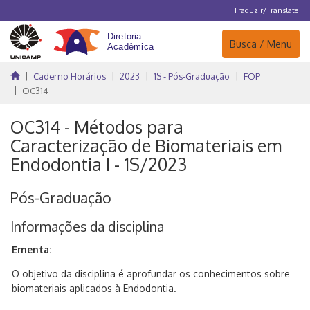
Traduzir/Translate
Navegação
Busca / Menu
Caderno Horários
2023
1S - Pós-Graduação
FOP
OC314
OC314 - Métodos para
Caracterização de Biomateriais em
Endodontia I - 1S/2023
Pós-Graduação
Informações da disciplina
Ementa:
O objetivo da disciplina é aprofundar os conhecimentos sobre
biomateriais aplicados à Endodontia.