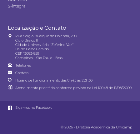
S-integra
Localização e Contato
Rua Sérgio Buarque de Holanda, 290
Ciclo Básico II
Cidade Universitária "Zeferino Vaz"
Bairro Barão Geraldo
CEP 13083-859
Campinas - São Paulo - Brasil
Telefones
Contato
Horário de funcionamento das 8h45 às 22h30
Atendimento prioritário conforme previsto na
Lei 10048 de 11/08/2000
Siga-nos no Facebook
© 2026 - Diretoria Acadêmica da Unicamp