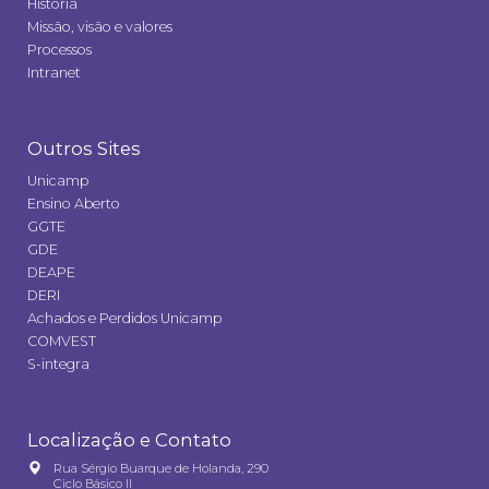
História
Missão, visão e valores
Processos
Intranet
Outros Sites
Unicamp
Ensino Aberto
GGTE
GDE
DEAPE
DERI
Achados e Perdidos Unicamp
COMVEST
S-integra
Localização e Contato
Rua Sérgio Buarque de Holanda, 290
Ciclo Básico II