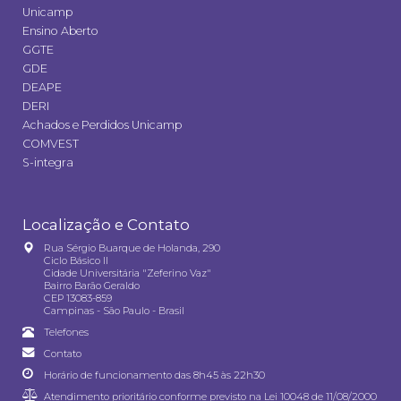
Unicamp
Ensino Aberto
GGTE
GDE
DEAPE
DERI
Achados e Perdidos Unicamp
COMVEST
S-integra
Localização e Contato
Rua Sérgio Buarque de Holanda, 290
Ciclo Básico II
Cidade Universitária "Zeferino Vaz"
Bairro Barão Geraldo
CEP 13083-859
Campinas - São Paulo - Brasil
Telefones
Contato
Horário de funcionamento das 8h45 às 22h30
Atendimento prioritário conforme previsto na
Lei 10048 de 11/08/2000