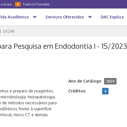
a a busca
Traduzir/Translate
5
Vida Acadêmica
Serviços Oferecidos
DAC Explica
OC245
para Pesquisa em Endodontia I - 1S/2023
Ano de Catálogo:
2023
ntos e preparo de reagentes.
Créditos:
6
microbiologia, histopatologia,
to de métodos necessários para
dônticos frente à superfície
onfocal, micro-CT e demais