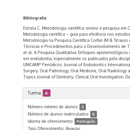
Bibliografia:
Estrela C. Metodologia científica: ensino e pesquisa em 
Metodologia científica – guia para eficiência nos estud
Metodologia na Pesquisa Científica Corbin JM & Strauss A
Técnicas e Procedimentos para o Desenvolvimento de Te
et al. A Pesquisa Qualitativa: Enfoques epistemológicos
em endodontia, especialmente os publicados pela discip
UNICAMP Periódicos: Journal of Endodontics Internationa
Surgery, Oral Pathology, Oral Medicine, Oral Radiology
Topics Journal of Dentistry. Clinical Oral Investigation, D
Turma:
A
Número mínimo de alunos:
3
Número de alunos matriculados:
8
Idioma de oferecimento:
Português
Tipo Oferecimento:
Regular