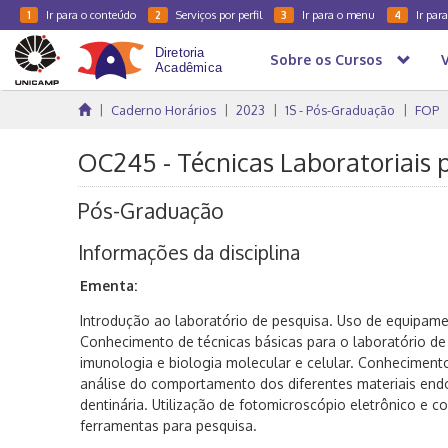
Ir para o conteúdo
Serviços por perfil
Ir para o menu
Ir par
1
2
3
4
Sobre os Cursos
Caderno Horários
2023
1S - Pós-Graduação
FOP
OC245 - Técnicas Laboratoriais 
Pós-Graduação
Informações da disciplina
Ementa:
Introdução ao laboratório de pesquisa. Uso de equipame
Conhecimento de técnicas básicas para o laboratório de 
imunologia e biologia molecular e celular. Conhecimen
análise do comportamento dos diferentes materiais endo
dentinária. Utilização de fotomicroscópio eletrônico e c
ferramentas para pesquisa.