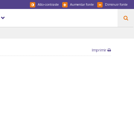
Alto-contraste
Aumentar fonte
Diminuir fonte
Imprimir