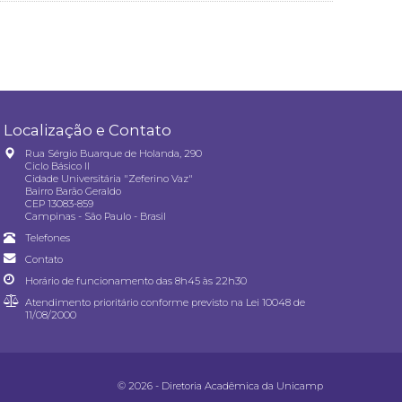
Localização e Contato
Rua Sérgio Buarque de Holanda, 290
Ciclo Básico II
Cidade Universitária "Zeferino Vaz"
Bairro Barão Geraldo
CEP 13083-859
Campinas - São Paulo - Brasil
Telefones
Contato
Horário de funcionamento das 8h45 às 22h30
Atendimento prioritário conforme previsto na
Lei 10048 de
11/08/2000
© 2026 - Diretoria Acadêmica da Unicamp