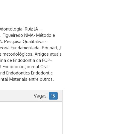
Odontologia. Ruiz JA –
os. Figueiredo NMA- Método e
. Pesquisa Qualitativa -
oria Fundamentada. Poupart, J.
 e metodológicos. Artigos atuais
lina de Endodontia da FOP-
l Endodontic Journal Oral
 and Endodontics Endodontic
ental Materials entre outros.
Vagas:
15