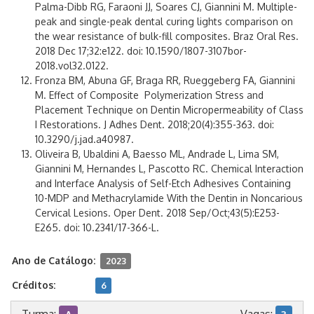
Palma-Dibb RG, Faraoni JJ, Soares CJ, Giannini M. Multiple-
peak and single-peak dental curing lights comparison on
the wear resistance of bulk-fill composites. Braz Oral Res.
2018 Dec 17;32:e122. doi: 10.1590/1807-3107bor-
2018.vol32.0122.
Fronza BM, Abuna GF, Braga RR, Rueggeberg FA, Giannini
M. Effect of Composite Polymerization Stress and
Placement Technique on Dentin Micropermeability of Class
I Restorations. J Adhes Dent. 2018;20(4):355-363. doi:
10.3290/j.jad.a40987.
Oliveira B, Ubaldini A, Baesso ML, Andrade L, Lima SM,
Giannini M, Hernandes L, Pascotto RC. Chemical Interaction
and Interface Analysis of Self-Etch Adhesives Containing
10-MDP and Methacrylamide With the Dentin in Noncarious
Cervical Lesions. Oper Dent. 2018 Sep/Oct;43(5):E253-
E265. doi: 10.2341/17-366-L.
Ano de Catálogo:
2023
Créditos:
6