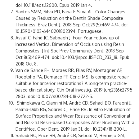
doi: 10.1111/eos.12600. Epub 2019 Jan 4.
Santos SMM, Silva PD, Faria-E-Silva AL. Color Changes
Caused by Reduction on the Dentin Shade Composite
Thickness. Braz Dent J. 2018 Sep-Oct;29(5):469-474. doi:
10.1590/0103-6440201802394. Portuguese.
Assaf C, Fahd JC, Sabbagh J. Four-Year Follow-up of
Increased Vertical Dimension of Occlusion using Resin
Composites. J Int Soc Prev Community Dent. 2018 Sep-
Oct;8(5):469-474. doi: 10.4103/jispcd.JISPCD_233_18. Epub
2018 Oct 8.
Van de Sande FH, Moraes RR, Elias RV, Montagner AF,
Rodolpho PA, Demarco FF, Cenci MS. Is composite repair
suitable for anterior restorations? A long-term practice-
based clinical study. Clin Oral Investig. 2019 Jun;23(6):2795-
2803. doi: 10.1007/s00784-018-2722-5.
Shimokawa C, Giannini M, André CB, Sahadi BO, Faraoni JJ,
Palma-Dibb RG, Soares CJ, Price RB. In Vitro Evaluation of
Surface Properties and Wear Resistance of Conventional
and Bulk-fill Resin-based Composites After Brushing With a
Dentifrice. Oper Dent. 2019 Jan 31. doi: 10.2341/18-200-L.
Sahadi BO, Price RB, André CB, Sebold M, Bermejo GN,