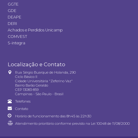
GGTE
GDE
DEAPE
DERI
Achados e Perdidos Unicamp
COMVEST
S-integra
Localização e Contato
Rua Sérgio Buarque de Holanda, 290
Ciclo Básico II
Cidade Universitária "Zeferino Vaz"
Bairro Barão Geraldo
CEP 13083-859
Campinas - São Paulo - Brasil
Telefones
Contato
Horário de funcionamento das 8h45 às 22h30
Atendimento prioritário conforme previsto na
Lei 10048 de 11/08/2000