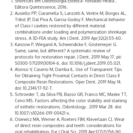
Shortcuts em Odontologia Estética- Ronaldo Hirata .
Editora Quintessence, 2016.
Ausiello PP, Ciaramella S, Lanzotti A, Ventre M, Borges AL,
Tribst JP, Dal Piva A, Garcia-Godoy F. Mechanical behavior
of Class I cavities restored by different material
combinations under loading and polymerization shrinkage
stress. A 3D-FEA study. Am J Dent. 2019 Apr;32(2):55-60.
Kanzow P, Wiegand A, Schwendicke F, Göstemeyer G.
Same, same, but different? A systematic review of
protocols for restoration repair. J Dent. 2019 May 17. pii:
S0300-5712(19)30104-6. doi: 10.1016/j.jdent.2019.05.021.
Alonso V, Caserio M, Darriba IL. Use of Transparent Tips
for Obtaining Tight Proximal Contacts in Direct Class II
Composite Resin Restorations. Oper Dent. 2019 May 14.
doi: 10.2341/17-112-T.
Schroeder T, da Silva PB, Basso GR, Franco MC, Maske TT,
Cenci MS. Factors affecting the color stability and staining
of esthetic restorations. Odontology. 2019 Mar 28. doi:
10.1007/s10266-019-00421-x.
Osiewicz MA, Werner A, Roeters FJM, Kleverlaan CJ. Wear
of direct resin composites and teeth: considerations for
oral rehabilitation. Eur J Oral Sci. 2019 Apr;127(2):156-161.