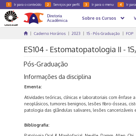
Ir para o conteúdo
Serviços por perfil
Ir para o menu
Ir par
1
2
3
4
Sobre os Cursos
Caderno Horários
2023
1S - Pós-Graduação
FOP
ES104 - Estomatopatologia II - 1
Pós-Graduação
Informações da disciplina
Ementa:
Atividades teóricas, clínicas e laboratoriais com ênfase 
neoplásicos, tumores benignos, lesões fibro-ósseas, ci
patologia das glândulas salivares, lesões cancerizáveis 
Bibliografia:
Patologia Oral & Maxilofacial. Neville, Damm, Allen, Chi.