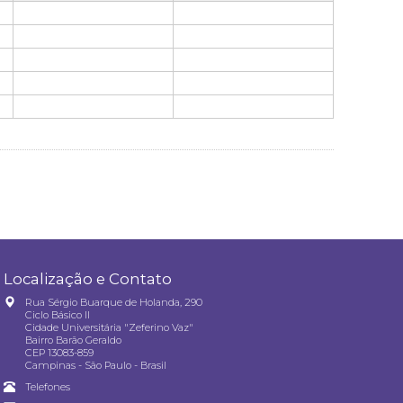
Localização e Contato
Rua Sérgio Buarque de Holanda, 290
Ciclo Básico II
Cidade Universitária "Zeferino Vaz"
Bairro Barão Geraldo
CEP 13083-859
Campinas - São Paulo - Brasil
Telefones