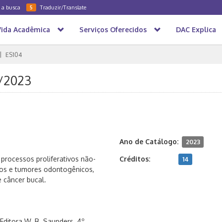
a a busca
Traduzir/Translate
5
Vida Acadêmica
Serviços Oferecidos
DAC Explica
ES104
S/2023
Ano de Catálogo:
2023
a processos proliferativos não-
Créditos:
14
stos e tumores odontogênicos,
e câncer bucal.
 Editora W. B. Saunders. 4º