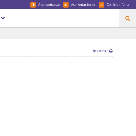
Alto-contraste
Aumentar fonte
Diminuir fonte
Imprimir