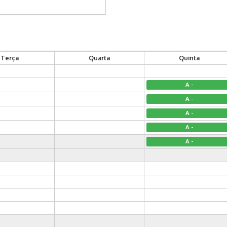
Terça
Quarta
Quinta
A -
A -
A -
A -
A -