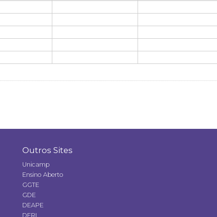
Outros Sites
Unicamp
Ensino Aberto
GGTE
GDE
DEAPE
DERI