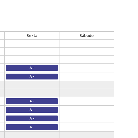
Sexta
Sábado
A -
A -
A -
A -
A -
A -