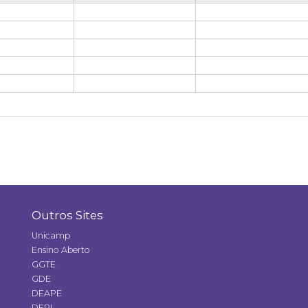
Outros Sites
Unicamp
Ensino Aberto
GGTE
GDE
DEAPE
DERI