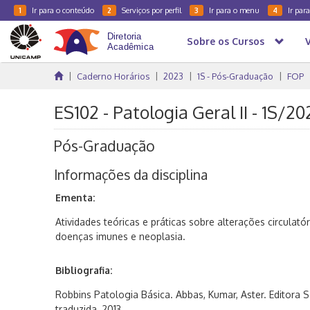
Ir para o conteúdo
Serviços por perfil
Ir para o menu
Ir par
1
2
3
4
Sobre os Cursos
Caderno Horários
2023
1S - Pós-Graduação
FOP
ES102 - Patologia Geral II - 1S/20
Pós-Graduação
Informações da disciplina
Ementa:
Atividades teóricas e práticas sobre alterações circulat
doenças imunes e neoplasia.
Bibliografia:
Robbins Patologia Básica. Abbas, Kumar, Aster. Editora S
traduzida, 2013.