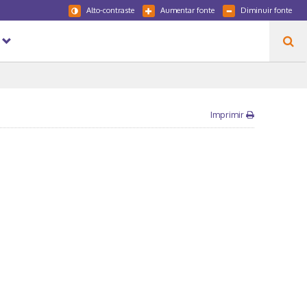
Alto-contraste
Aumentar fonte
Diminuir fonte
Imprimir