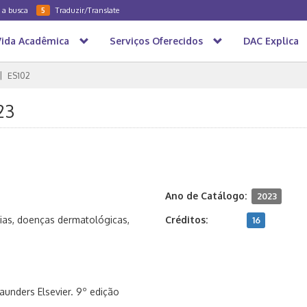
a a busca
Traduzir/Translate
5
Vida Acadêmica
Serviços Oferecidos
DAC Explica
ES102
23
Ano de Catálogo:
2023
órias, doenças dermatológicas,
Créditos:
16
aunders Elsevier. 9º edição