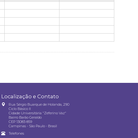
Localização e Contato
Rua Sérgio Buarque de Holanda, 290
Ciclo Básico II
Cidade Universitária "Zeferino Vaz"
Bairro Barão Geraldo
CEP 13083-859
Campinas - São Paulo - Brasil
Telefones