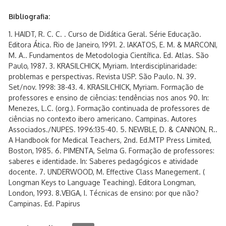
Bibliografia:
1. HAIDT, R. C. C. . Curso de Didática Geral. Série Educação.
Editora Ática. Rio de Janeiro, 1991. 2. IAKATOS, E. M. & MARCONI,
M. A.. Fundamentos de Metodologia Científica. Ed. Atlas. São
Paulo, 1987. 3. KRASILCHICK, Myriam. Interdisciplinaridade:
problemas e perspectivas. Revista USP. São Paulo. N. 39.
Set/nov. 1998: 38-43. 4. KRASILCHICK, Myriam. Formação de
professores e ensino de ciências: tendências nos anos 90. In:
Menezes, L.C. (org.). Formação continuada de professores de
ciências no contexto ibero americano. Campinas. Autores
Associados./NUPES. 1996:135-40. 5. NEWBLE, D. & CANNON, R..
A Handbook for Medical Teachers, 2nd. Ed.MTP Press Limited,
Boston, 1985. 6. PIMENTA, Selma G. Formação de professores:
saberes e identidade. In: Saberes pedagógicos e atividade
docente. 7. UNDERWOOD, M. Effective Class Manegement. (
Longman Keys to Language Teaching). Editora Longman,
London, 1993. 8.VEIGA, I. Técnicas de ensino: por que não?
Campinas. Ed. Papirus