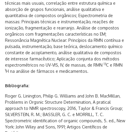
técnicas mais usuais, correlação entre estrutura química e
absorção de grupos funcionais, análise qualitativa e
quantitativa de compostos orgânicos; Espectrometria de
massas: Principais técnicas e instrumentação, reações de
ionização, fragmentação e rearranjo. Análise de compostos
orgânicos com fragmentações características no EM;
Ressonância Magnética Nuclear: Princípios da RMN contínua e
pulsada, instrumentação, base teórica, deslocamento químico
constante de acoplamento, análise qualitativa de compostos
de interesse farmacêutico; Aplicação conjunta dos métodos
13
espectrométricos no UV-VIS, IV, de massas, de RMN
C e RMN
1
H na análise de fármacos e medicamentos.
Bibliografia:
Roger G. Linington, Philip G. Williams and John B. MacMillan,
Problems in Orgsnic Structure Determination, A pratical
approach to NMR spectroscopy, 2016, Taylor & Francis Group;
SILVERSTEIN, R. M.; BASSLER, G. C. e MORRILL, T. C.
Spectrometric identification of organic compounds, 5. ed., New
York: John Wiley and Sons, 1991; Artigos Científicos de