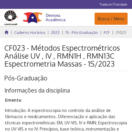
Traduzir/Translate
Navegação
Busca / Menu
Caderno Horários
2023
1S - Pós-Graduação
FCF
CF023
CF023 - Métodos Espectrométricos
Análise UV , IV , RMN1H , RMN13C
Espectrometria Massas - 1S/2023
Pós-Graduação
Informações da disciplina
Ementa:
Introdução: A espectroscopia no controle da análise de
fármacos e medicamentos. Diferenciação e aplicação das
técnicas espectrométricas: EM, UV-VIS, IV e RMN; Espectroscopia
no UV-VIS e no IV: Princípios, base teórica, instrumentação e