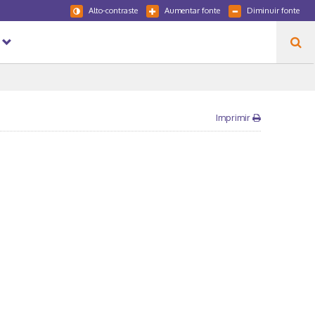
Alto-contraste
Aumentar fonte
Diminuir fonte
Imprimir