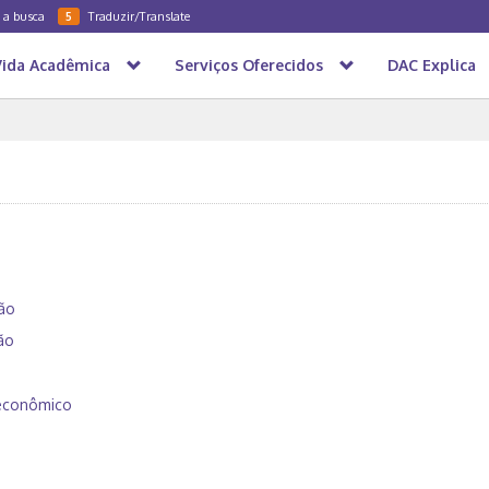
a a busca
Traduzir/Translate
5
Vida Acadêmica
Serviços Oferecidos
DAC Explica
ão
ão
econômico