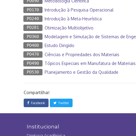
PO090
Metodologia Científica
PO170
Introdução à Pesquisa Operacional
PO240
Introdução à Meta-Heurística
PO281
Otimização Multiobjetivo
PO360
Modelagem e Simulação de Sistemas de Enge
PO400
Estudo Dirigido
PO470
Ciências e Propriedades dos Materiais
PO490
Tópicos Especiais em Manufatura de Materiais
PO530
Planejamento e Gestão da Qualidade
Compartilhar:
Facebook
Twitter
Institucional
Diretoria Acadêmica