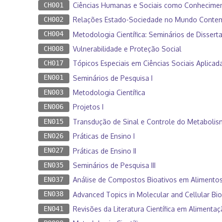
CH001
Ciências Humanas e Sociais como Conhecimento
CH002
Relações Estado-Sociedade no Mundo Conte
CH004
Metodologia Científica: Seminários de Dissert
CH008
Vulnerabilidade e Proteção Social
CH017
Tópicos Especiais em Ciências Sociais Aplicad
EN001
Seminários de Pesquisa I
EN003
Metodologia Científica
EN006
Projetos I
EN015
Transdução de Sinal e Controle do Metaboli
EN026
Práticas de Ensino I
EN027
Práticas de Ensino II
EN035
Seminários de Pesquisa III
EN037
Análise de Compostos Bioativos em Alimento
EN038
Advanced Topics in Molecular and Cellular Bi
EN041
Revisões da Literatura Científica em Alimentaç