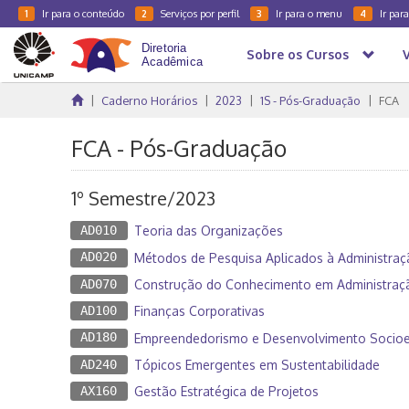
Ir para o conteúdo
Serviços por perfil
Ir para o menu
Ir par
1
2
3
4
Sobre os Cursos
Caderno Horários
2023
1S - Pós-Graduação
FCA
FCA - Pós-Graduação
1º Semestre/2023
AD010
Teoria das Organizações
AD020
Métodos de Pesquisa Aplicados à Administraç
AD070
Construção do Conhecimento em Administraç
AD100
Finanças Corporativas
AD180
Empreendedorismo e Desenvolvimento Socio
AD240
Tópicos Emergentes em Sustentabilidade
AX160
Gestão Estratégica de Projetos