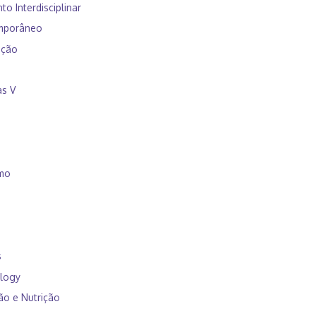
 Interdisciplinar
mporâneo
ação
as V
smo
s
ology
ão e Nutrição