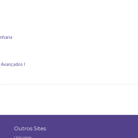
nharia
 Avançados I
Outros Sites
Unicamp