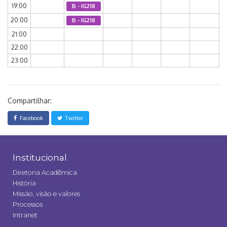
19:00
B - IG218
20:00
B - IG218
21:00
22:00
23:00
Compartilhar:
Facebook
Twitter
Institucional
Diretoria Acadêmica
História
Missão, visão e valores
Processos
Intranet