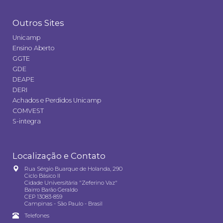
Outros Sites
Unicamp
Ensino Aberto
GGTE
GDE
DEAPE
DERI
Achados e Perdidos Unicamp
COMVEST
S-integra
Localização e Contato
Rua Sérgio Buarque de Holanda, 290
Ciclo Básico II
Cidade Universitária "Zeferino Vaz"
Bairro Barão Geraldo
CEP 13083-859
Campinas - São Paulo - Brasil
Telefones