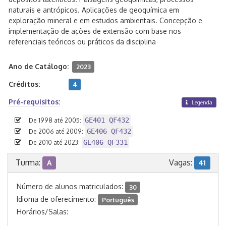
naturais e antrópicos. Aplicações de geoquímica em
exploração mineral e em estudos ambientais. Concepção e
implementação de ações de extensão com base nos
referenciais teóricos ou práticos da disciplina
Ano de Catálogo:
2023
Créditos:
4
Pré-requisitos:
Legenda
GE401 QF432
De 1998 até 2005:
GE406 QF432
De 2006 até 2009:
GE406 QF331
De 2010 até 2023:
Turma:
Vagas:
A
41
Número de alunos matriculados:
30
Idioma de oferecimento:
Português
Horários/Salas: