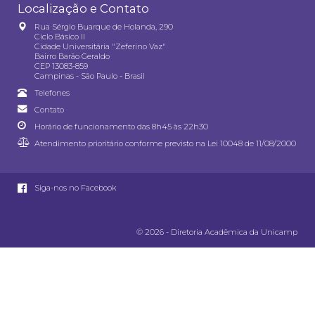
Localização e Contato
Rua Sérgio Buarque de Holanda, 290
Ciclo Básico II
Cidade Universitária "Zeferino Vaz"
Bairro Barão Geraldo
CEP 13083-859
Campinas - São Paulo - Brasil
Telefones
Contato
Horário de funcionamento das 8h45 às 22h30
Atendimento prioritário conforme previsto na
Lei 10048 de 11/08/2000
Siga-nos no Facebook
© 2026 - Diretoria Acadêmica da Unicamp