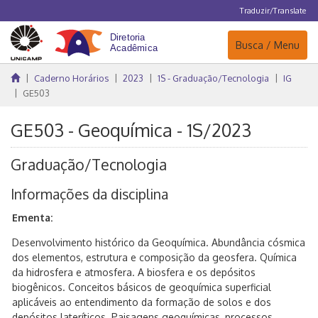
Traduzir/Translate
Navegação
Busca / Menu
Caderno Horários
2023
1S - Graduação/Tecnologia
IG
GE503
GE503 - Geoquímica - 1S/2023
Graduação/Tecnologia
Informações da disciplina
Ementa:
Desenvolvimento histórico da Geoquímica. Abundância cósmica
dos elementos, estrutura e composição da geosfera. Química
da hidrosfera e atmosfera. A biosfera e os depósitos
biogênicos. Conceitos básicos de geoquímica superficial
aplicáveis ao entendimento da formação de solos e dos
depósitos lateríticos. Paisagens geoquímicas, processos