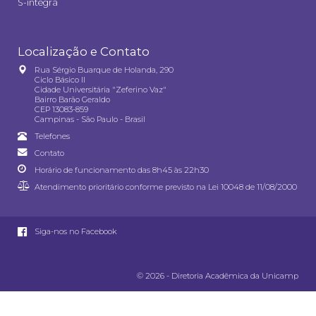
S-integra
Localização e Contato
Rua Sérgio Buarque de Holanda, 290
Ciclo Básico II
Cidade Universitária "Zeferino Vaz"
Bairro Barão Geraldo
CEP 13083-859
Campinas - São Paulo - Brasil
Telefones
Contato
Horário de funcionamento das 8h45 às 22h30
Atendimento prioritário conforme previsto na
Lei 10048 de 11/08/2000
Siga-nos no Facebook
© 2026 - Diretoria Acadêmica da Unicamp