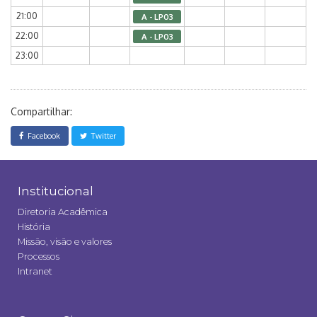
21:00
A - LP03
22:00
A - LP03
23:00
Compartilhar:
Facebook
Twitter
Institucional
Diretoria Acadêmica
História
Missão, visão e valores
Processos
Intranet