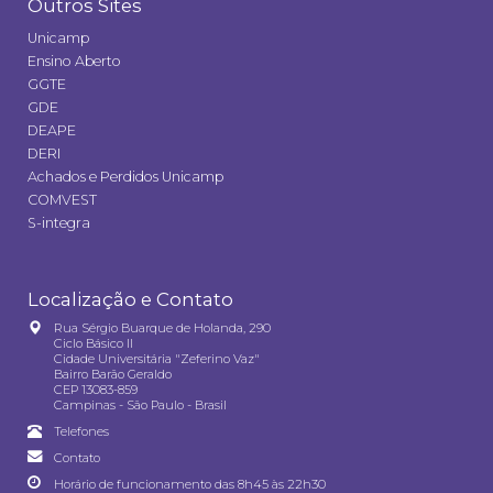
Outros Sites
Unicamp
Ensino Aberto
GGTE
GDE
DEAPE
DERI
Achados e Perdidos Unicamp
COMVEST
S-integra
Localização e Contato
Rua Sérgio Buarque de Holanda, 290
Ciclo Básico II
Cidade Universitária "Zeferino Vaz"
Bairro Barão Geraldo
CEP 13083-859
Campinas - São Paulo - Brasil
Telefones
Contato
Horário de funcionamento das 8h45 às 22h30