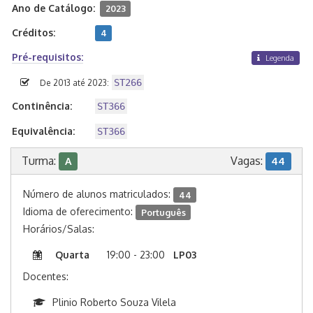
Ano de Catálogo:
2023
Créditos:
4
Pré-requisitos:
Legenda
ST266
De 2013 até 2023:
Continência:
ST366
Equivalência:
ST366
Turma:
Vagas:
A
44
Número de alunos matriculados:
44
Idioma de oferecimento:
Português
Horários/Salas:
Quarta
19:00 - 23:00
LP03
Docentes:
Plinio Roberto Souza Vilela