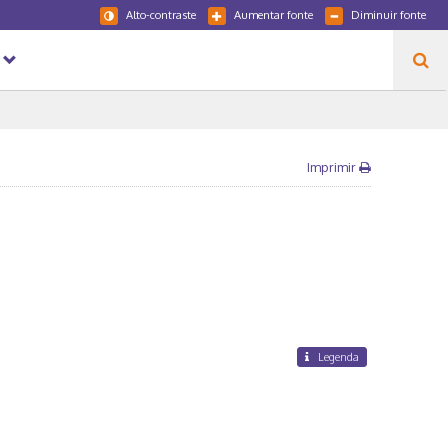
Alto-contraste
Aumentar fonte
Diminuir fonte
Imprimir
Legenda