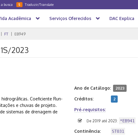
a a busca
Traduzir/Translate
5
Vida Acadêmica
Serviços Oferecidos
DAC Explica
FT
EB949
 1S/2023
Ano de Catálogo:
2023
hidrográficas. Coeficiente Run-
Créditos:
2
pitações e chuvas de projeto.
Pré-requisitos:
s de sistemas de drenagem de
*EB941
De 2019 até 2023:
Continência:
ST031