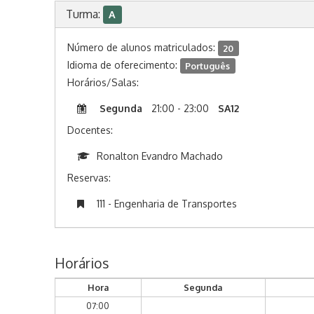
Turma:
A
Número de alunos matriculados:
20
Idioma de oferecimento:
Português
Horários/Salas:
Segunda
21:00 - 23:00
SA12
Docentes:
Ronalton Evandro Machado
Reservas:
111 - Engenharia de Transportes
Horários
Hora
Segunda
07:00