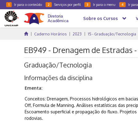
Ir para o conteúdo
Serviços por perfil
Ir para o menu
Ir par
1
2
3
4
Sobre os Cursos
Caderno Horários
2023
1S - Graduação/Tecnologia
EB949 - Drenagem de Estradas -
Graduação/Tecnologia
Informações da disciplina
Ementa:
Conceitos: Drenagem, Processos hidrológicos em bacias 
Off, Formula de Manning. Análises estatísticas das preci
Escoamento superficial e propagação do fluxo. Projeto
rodovias.