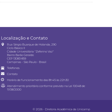
Localização e Contato
Rua Sérgio Buarque de Holanda, 290
Ciclo Básico II
Cidade Universitária "Zeferino Vaz"
Bairro Barão Geraldo
CEP 13083-859
Campinas - São Paulo - Brasil
Telefones
Contato
Horário de funcionamento das 8h45 às 22h30
Atendimento prioritário conforme previsto na
Lei 10048 de
11/08/2000
© 2026 - Diretoria Acadêmica da Unicamp