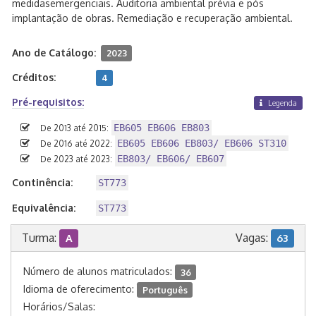
medidasemergenciais. Auditoria ambiental prévia e pós
implantação de obras. Remediação e recuperação ambiental.
Ano de Catálogo:
2023
Créditos:
4
Pré-requisitos:
Legenda
EB605 EB606 EB803
De 2013 até 2015:
EB605 EB606 EB803/ EB606 ST310
De 2016 até 2022:
EB803/ EB606/ EB607
De 2023 até 2023:
Continência:
ST773
Equivalência:
ST773
Turma:
Vagas:
A
63
Número de alunos matriculados:
36
Idioma de oferecimento:
Português
Horários/Salas: