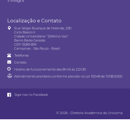
S-integra
Localização e Contato
Rua Sérgio Buarque de Holanda, 290
Ciclo Básico II
Cidade Universitária "Zeferino Vaz"
Bairro Barão Geraldo
CEP 13083-859
Campinas - São Paulo - Brasil
Telefones
Contato
Horário de funcionamento das 8h45 às 22h30
Atendimento prioritário conforme previsto na
Lei 10048 de 11/08/2000
Siga-nos no Facebook
© 2026 - Diretoria Acadêmica da Unicamp