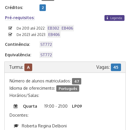
Créditos:
2
Pré-requisitos:
Legenda
EB302 EB406
De 2013 até 2022:
EB406
De 2023 até 2023:
Continência:
ST772
Equivalência:
ST772
Turma:
Vagas:
A
45
Número de alunos matriculados:
47
Idioma de oferecimento:
Português
Horários/Salas:
Quarta
19:00 - 21:00
LP09
Docentes:
Roberta Regina Delboni