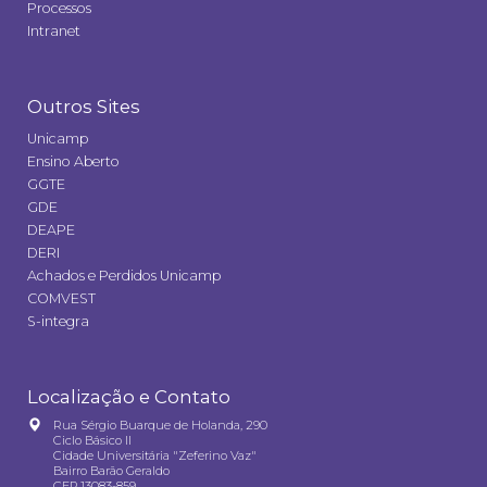
Processos
Intranet
Outros Sites
Unicamp
Ensino Aberto
GGTE
GDE
DEAPE
DERI
Achados e Perdidos Unicamp
COMVEST
S-integra
Localização e Contato
Rua Sérgio Buarque de Holanda, 290
Ciclo Básico II
Cidade Universitária "Zeferino Vaz"
Bairro Barão Geraldo
CEP 13083-859