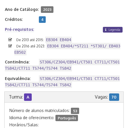
Ano de Catálogo:
2023
Créditos:
4
Pré-requisitos:
Legenda
EB304 EB404
De 2013 até 2015:
EB304 EB404/*ST211 *ST301/ EB403
De 2016 até 2023:
EB502
Continência:
ST306/CZ304/EB941/CT501 CT711/CT501
TS842/CT711 TS744/TS744 TS842
Equivalência:
ST306/CZ304/EB941/CT501 CT711/CT501
TS842/CT711 TS744/TS744 TS842
Turma:
Vagas:
A
70
Número de alunos matriculados:
53
Idioma de oferecimento:
Português
Horários/Salas: