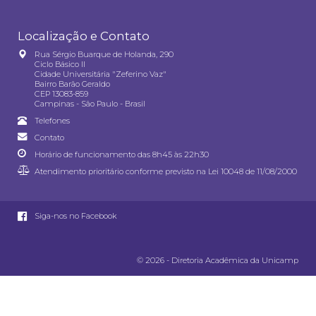
Localização e Contato
Rua Sérgio Buarque de Holanda, 290
Ciclo Básico II
Cidade Universitária "Zeferino Vaz"
Bairro Barão Geraldo
CEP 13083-859
Campinas - São Paulo - Brasil
Telefones
Contato
Horário de funcionamento das 8h45 às 22h30
Atendimento prioritário conforme previsto na
Lei 10048 de 11/08/2000
Siga-nos no Facebook
© 2026 - Diretoria Acadêmica da Unicamp