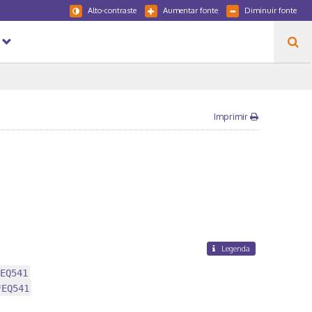
Alto-contraste
Aumentar fonte
Diminuir fonte
Imprimir
Legenda
EQ541
*EQ541