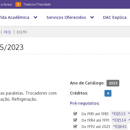
a a busca
Traduzir/Translate
5
Vida Acadêmica
Serviços Oferecidos
DAC Explica
FEQ
EQ751
 1S/2023
Ano de Catálogo:
2023
acas paralelas. Trocadores com
Créditos:
4
zação. Refrigeração.
Pré-requisitos:
*EQ513 *
De 1981 até 1983:
*EQ514 
De 1984 até 1991:
*EQ641
De 1992 até 2023: