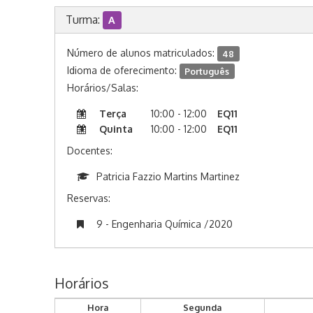
Turma:
A
Número de alunos matriculados:
48
Idioma de oferecimento:
Português
Horários/Salas:
Terça
10:00 - 12:00
EQ11
Quinta
10:00 - 12:00
EQ11
Docentes:
Patricia Fazzio Martins Martinez
Reservas:
9 - Engenharia Química /2020
Horários
Hora
Segunda