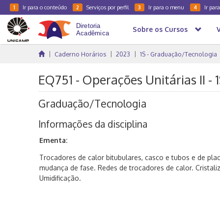
Ir para o conteúdo
Serviços por perfil
Ir para o menu
Ir par
1
2
3
4
Sobre os Cursos
Caderno Horários
2023
1S - Graduação/Tecnologia
EQ751 - Operações Unitárias II -
Graduação/Tecnologia
Informações da disciplina
Ementa:
Trocadores de calor bitubulares, casco e tubos e de pl
mudança de fase. Redes de trocadores de calor. Cristali
Umidificação.