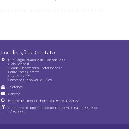
Localização e Contato
Rua Sérgio Buarque de Holanda, 290
Ciclo Básico II
Cidade Universitária "Zeferino Vaz"
Bairro Barão Geraldo
CEP 13083-859
Campinas - São Paulo - Brasil
Telefones
Contato
Horário de funcionamento das 8h45 às 22h30
Atendimento prioritário conforme previsto na
Lei 10048 de
11/08/2000