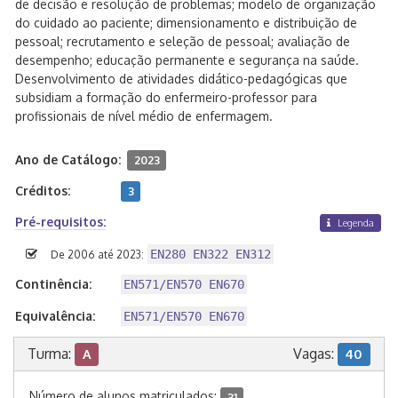
de decisão e resolução de problemas; modelo de organização
do cuidado ao paciente; dimensionamento e distribuição de
pessoal; recrutamento e seleção de pessoal; avaliação de
desempenho; educação permanente e segurança na saúde.
Desenvolvimento de atividades didático-pedagógicas que
subsidiam a formação do enfermeiro-professor para
profissionais de nível médio de enfermagem.
Ano de Catálogo:
2023
Créditos:
3
Pré-requisitos:
Legenda
EN280 EN322 EN312
De 2006 até 2023:
Continência:
EN571/EN570 EN670
Equivalência:
EN571/EN570 EN670
Turma:
Vagas:
A
40
Número de alunos matriculados:
31