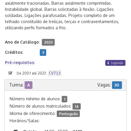
axialmente tracionadas. Barras axialmente comprimidas.
Instabilidade global. Barras solicitadas à flexão. Ligações
soldadas. Ligações parafusadas. Projeto completo de um
telhado constituído de treliças, terças e contraventamentos,
utilizando perfis formados a frio.
Ano de Catálogo:
2023
Créditos:
3
Pré-requisitos:
Legenda
CV713
De 2007 até 2023:
Turma:
Vagas:
A
30
Número mínimo de alunos:
1
Número de alunos matriculados:
14
Idioma de oferecimento:
Português
Horários/Salas: