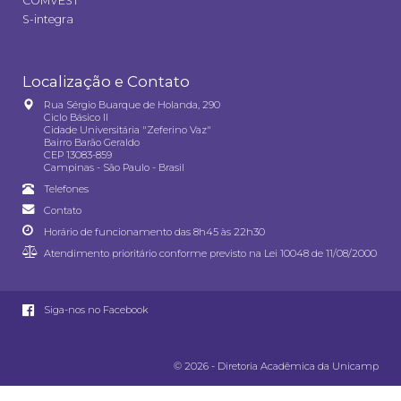
COMVEST
S-integra
Localização e Contato
Rua Sérgio Buarque de Holanda, 290
Ciclo Básico II
Cidade Universitária "Zeferino Vaz"
Bairro Barão Geraldo
CEP 13083-859
Campinas - São Paulo - Brasil
Telefones
Contato
Horário de funcionamento das 8h45 às 22h30
Atendimento prioritário conforme previsto na
Lei 10048 de 11/08/2000
Siga-nos no Facebook
© 2026 - Diretoria Acadêmica da Unicamp