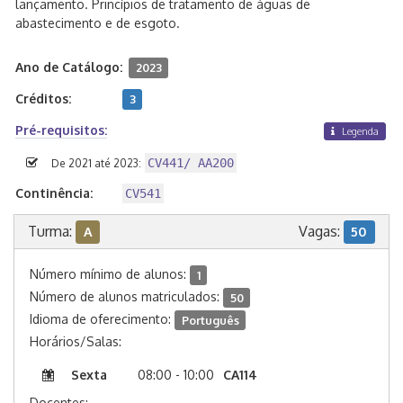
lançamento. Princípios de tratamento de águas de
abastecimento e de esgoto.
Ano de Catálogo:
2023
Créditos:
3
Pré-requisitos:
Legenda
CV441/ AA200
De 2021 até 2023:
Continência:
CV541
Turma:
Vagas:
A
50
Número mínimo de alunos:
1
Número de alunos matriculados:
50
Idioma de oferecimento:
Português
Horários/Salas:
Sexta
08:00 - 10:00
CA114
Docentes: