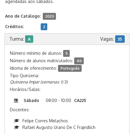
agendadas aos sábados.
Ano de Catálogo:
2023
Créditos:
2
Turma:
Vagas:
A
35
Número mínimo de alunos:
5
Número de alunos matriculados:
40
Idioma de oferecimento:
Português
Tipo Quinzena:
Quinzena ímpar (semanas: 1/3)
Horários/Salas:
Sábado
08:00 - 10:00
CA225
Docentes:
Felipe Corres Melachos
Rafael Augusto Urano De C Frajndlich