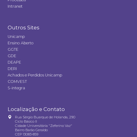
Intranet
Outros Sites
Unicamp
Ensino Aberto
GGTE
GDE
DEAPE
DERI
Achados e Perdidos Unicamp
COMVEST
S-integra
Localização e Contato
Rua Sérgio Buarque de Holanda, 290
Ciclo Básico II
Cidade Universitária "Zeferino Vaz"
Bairro Barão Geraldo
CEP 13083-859