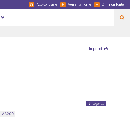
Alto-contraste
Aumentar fonte
Diminuir fonte
Imprimir
Legenda
 AA200