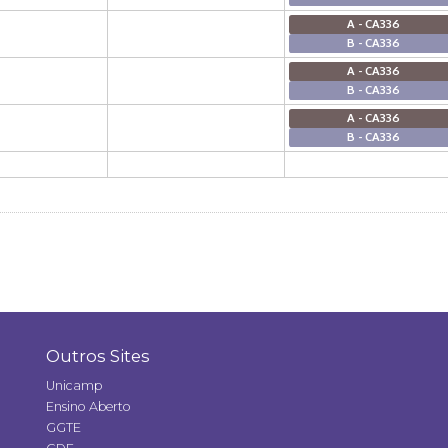
A - CA336
B - CA336
A - CA336
B - CA336
A - CA336
B - CA336
Outros Sites
Unicamp
Ensino Aberto
GGTE