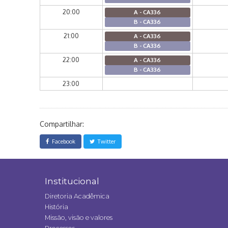
20:00
A - CA336
B - CA336
21:00
A - CA336
B - CA336
22:00
A - CA336
B - CA336
23:00
Compartilhar:
Facebook
Twitter
Institucional
Diretoria Acadêmica
História
Missão, visão e valores