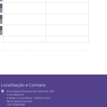
Localização e Contato
Rua Sérgio Buarque de Holanda, 290
Ciclo Básico II
Cidade Universitária "Zeferino Vaz"
Bairro Barão Geraldo
CEP 13083-859