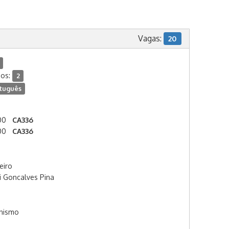
Vagas:
20
dos:
2
tuguês
00
CA336
00
CA336
eiro
i Goncalves Pina
anismo