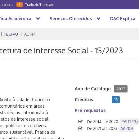
a a busca
Traduzir/Translate
5
Vida Acadêmica
Serviços Oferecidos
DAC Explica
FECFAU
AU144
itetura de Interesse Social - 1S/2023
Ano de Catálogo:
2023
reito à cidade. Conceito
Créditos:
13
comunitários em áreas
Pré-requisitos:
stratégias. Introdução à
etos de interesse social.
*AU143/
De 2014 até 2020:
os públicos e coletivos.
AA200
De 2021 até 2023:
nto sustentável. Prática de
na: Habitação coletiva, social e