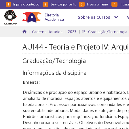
Ir para o conteúdo
Serviços por perfil
Ir para o menu
Ir par
1
2
3
4
Sobre os Cursos
Caderno Horários
2023
1S - Graduação/Tecnologia
AU144 - Teoria e Projeto IV: Arqu
Graduação/Tecnologia
Informações da disciplina
Ementa:
Dinâmicas de produção do espaço urbano e habitação. Di
ampliado de moradia. Espaços abertos e equipamentos 
habitacionais. Processos participativos: comunidades e e
sustentabilidade urbana. Modalidades e soluções de proj
Padrões urbanísticos para regularização fundiária. Espaç
Desenho urbano sustentável. Objetivos do Desenvolvime
projeto em situações de precariedade habitacional e urba