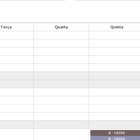
Terça
Quarta
Quinta
A - CA336
B - CA336