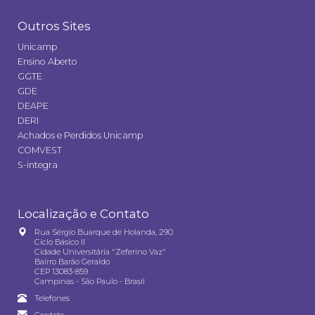
Outros Sites
Unicamp
Ensino Aberto
GGTE
GDE
DEAPE
DERI
Achados e Perdidos Unicamp
COMVEST
S-integra
Localização e Contato
Rua Sérgio Buarque de Holanda, 290
Ciclo Básico II
Cidade Universitária "Zeferino Vaz"
Bairro Barão Geraldo
CEP 13083-859
Campinas - São Paulo - Brasil
Telefones