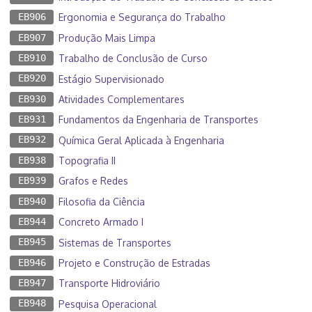
EB906
Ergonomia e Segurança do Trabalho
EB907
Produção Mais Limpa
EB910
Trabalho de Conclusão de Curso
EB920
Estágio Supervisionado
EB930
Atividades Complementares
EB931
Fundamentos da Engenharia de Transportes
EB932
Química Geral Aplicada à Engenharia
EB938
Topografia II
EB939
Grafos e Redes
EB940
Filosofia da Ciência
EB944
Concreto Armado I
EB945
Sistemas de Transportes
EB946
Projeto e Construção de Estradas
EB947
Transporte Hidroviário
EB948
Pesquisa Operacional