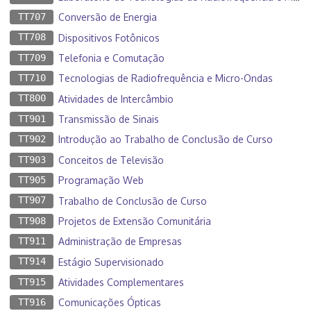
TT707
Conversão de Energia
TT708
Dispositivos Fotônicos
TT709
Telefonia e Comutação
TT710
Tecnologias de Radiofrequência e Micro-Ondas
TT800
Atividades de Intercâmbio
TT901
Transmissão de Sinais
TT902
Introdução ao Trabalho de Conclusão de Curso
TT903
Conceitos de Televisão
TT905
Programação Web
TT907
Trabalho de Conclusão de Curso
TT908
Projetos de Extensão Comunitária
TT911
Administração de Empresas
TT914
Estágio Supervisionado
TT915
Atividades Complementares
TT916
Comunicações Ópticas