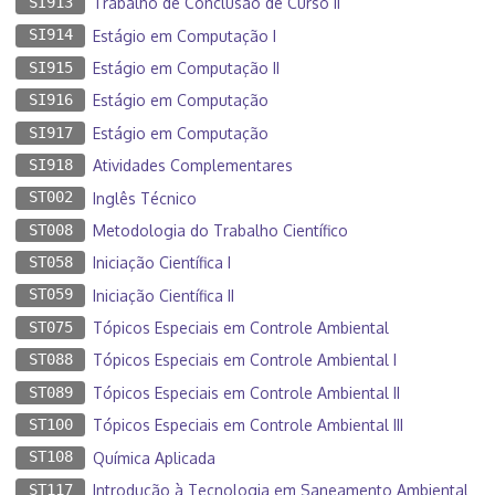
SI913
Trabalho de Conclusão de Curso II
SI914
Estágio em Computação I
SI915
Estágio em Computação II
SI916
Estágio em Computação
SI917
Estágio em Computação
SI918
Atividades Complementares
ST002
Inglês Técnico
ST008
Metodologia do Trabalho Científico
ST058
Iniciação Científica I
ST059
Iniciação Científica II
ST075
Tópicos Especiais em Controle Ambiental
ST088
Tópicos Especiais em Controle Ambiental I
ST089
Tópicos Especiais em Controle Ambiental II
ST100
Tópicos Especiais em Controle Ambiental III
ST108
Química Aplicada
ST117
Introdução à Tecnologia em Saneamento Ambiental