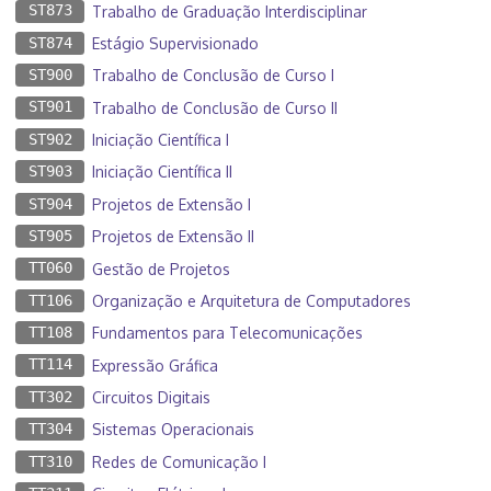
ST873
Trabalho de Graduação Interdisciplinar
ST874
Estágio Supervisionado
ST900
Trabalho de Conclusão de Curso I
ST901
Trabalho de Conclusão de Curso II
ST902
Iniciação Científica I
ST903
Iniciação Científica II
ST904
Projetos de Extensão I
ST905
Projetos de Extensão II
TT060
Gestão de Projetos
TT106
Organização e Arquitetura de Computadores
TT108
Fundamentos para Telecomunicações
TT114
Expressão Gráfica
TT302
Circuitos Digitais
TT304
Sistemas Operacionais
TT310
Redes de Comunicação I