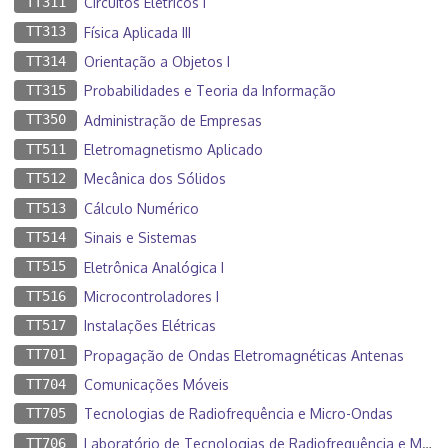
TT311
Circuitos Elétricos I
TT313
Física Aplicada III
TT314
Orientação a Objetos I
TT315
Probabilidades e Teoria da Informação
TT350
Administração de Empresas
TT511
Eletromagnetismo Aplicado
TT512
Mecânica dos Sólidos
TT513
Cálculo Numérico
TT514
Sinais e Sistemas
TT515
Eletrônica Analógica I
TT516
Microcontroladores I
TT517
Instalações Elétricas
TT701
Propagação de Ondas Eletromagnéticas Antenas
TT704
Comunicações Móveis
TT705
Tecnologias de Radiofrequência e Micro-Ondas
TT706
Laboratório de Tecnologias de Radiofrequência e Micro-Ondas