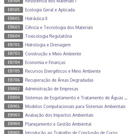
EB504
Resistência dos Materiais I
EB505
Ecologia Geral e Aplicada
EB601
Hidráulica II
EB603
Ciência e Tecnologia dos Materiais
EB604
Toxicologia Regulatória
EB701
Hidrologia e Drenagem
EB703
Construção e Meio Ambiente
EB704
Economia e Finanças
EB705
Recursos Energéticos e Meio Ambiente
EB706
Recuperação de Áreas Degradadas
EB802
Administração de Empresas
EB804
Sistemas de Esgotamento e Tratamento de Águas Residuárias
EB901
Modelos Computacionais para Sistemas Ambientais
EB903
Avaliação dos Impactos Ambientais
EB904
Planejamento e Gestão Ambiental
EB905
Introdução ao Trabalho de Conclusão de Curso