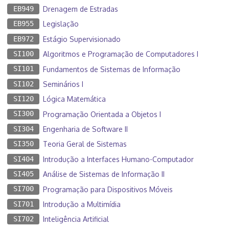
EB949
Drenagem de Estradas
EB955
Legislação
EB972
Estágio Supervisionado
SI100
Algoritmos e Programação de Computadores I
SI101
Fundamentos de Sistemas de Informação
SI102
Seminários I
SI120
Lógica Matemática
SI300
Programação Orientada a Objetos I
SI304
Engenharia de Software II
SI350
Teoria Geral de Sistemas
SI404
Introdução a Interfaces Humano-Computador
SI405
Análise de Sistemas de Informação II
SI700
Programação para Dispositivos Móveis
SI701
Introdução a Multimídia
SI702
Inteligência Artificial