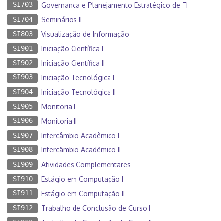
SI703
Governança e Planejamento Estratégico de TI
SI704
Seminários II
SI803
Visualização de Informação
SI901
Iniciação Científica I
SI902
Iniciação Científica II
SI903
Iniciação Tecnológica I
SI904
Iniciação Tecnológica II
SI905
Monitoria I
SI906
Monitoria II
SI907
Intercâmbio Acadêmico I
SI908
Intercâmbio Acadêmico II
SI909
Atividades Complementares
SI910
Estágio em Computação I
SI911
Estágio em Computação II
SI912
Trabalho de Conclusão de Curso I