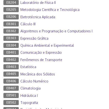
EB204
Laboratório de Física II
EB205
Metodologia Científica e Tecnológica
EB206
Eletrotécnica Aplicada
EB301
Cálculo III
EB302
Algoritmos e Programação e Computadores I
EB303
Expressão Gráfica
EB304
Química Ambiental e Experimental
EB401
Comunicação e Expressão
EB402
Fenômenos de Transporte
EB403
Estatística
EB405
Mecânica dos Sólidos
EB406
Cálculo Numérico
EB407
Climatologia
EB501
Hidráulica I
EB502
Topografia