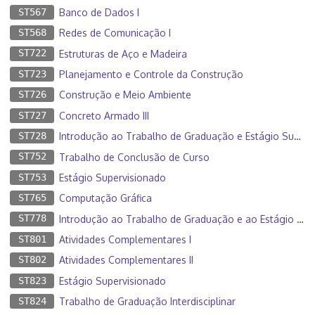
ST567
Banco de Dados I
ST568
Redes de Comunicação I
ST722
Estruturas de Aço e Madeira
ST723
Planejamento e Controle da Construção
ST726
Construção e Meio Ambiente
ST727
Concreto Armado III
ST728
Introdução ao Trabalho de Graduação e Estágio Supervisionado
ST752
Trabalho de Conclusão de Curso
ST753
Estágio Supervisionado
ST765
Computação Gráfica
ST778
Introdução ao Trabalho de Graduação e ao Estágio Supervisionado
ST801
Atividades Complementares I
ST802
Atividades Complementares II
ST823
Estágio Supervisionado
ST824
Trabalho de Graduação Interdisciplinar