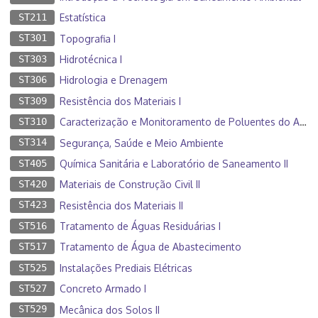
ST211
Estatística
ST301
Topografia I
ST303
Hidrotécnica I
ST306
Hidrologia e Drenagem
ST309
Resistência dos Materiais I
ST310
Caracterização e Monitoramento de Poluentes do Ar e do Solo
ST314
Segurança, Saúde e Meio Ambiente
ST405
Química Sanitária e Laboratório de Saneamento II
ST420
Materiais de Construção Civil II
ST423
Resistência dos Materiais II
ST516
Tratamento de Águas Residuárias I
ST517
Tratamento de Água de Abastecimento
ST525
Instalações Prediais Elétricas
ST527
Concreto Armado I
ST529
Mecânica dos Solos II