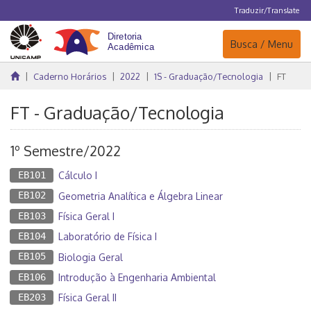
Traduzir/Translate
Navegação
Busca / Menu
Caderno Horários
2022
1S - Graduação/Tecnologia
FT
FT - Graduação/Tecnologia
1º Semestre/2022
EB101
Cálculo I
EB102
Geometria Analítica e Álgebra Linear
EB103
Física Geral I
EB104
Laboratório de Física I
EB105
Biologia Geral
EB106
Introdução à Engenharia Ambiental
EB203
Física Geral II