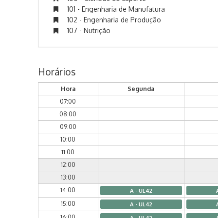
101 - Engenharia de Manufatura
102 - Engenharia de Produção
107 - Nutrição
Horários
Hora
Segunda
07:00
08:00
09:00
10:00
11:00
12:00
13:00
14:00
A - UL42
15:00
A - UL42
16:00
A - UL42