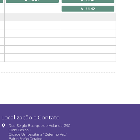
A - UL42
Localização e Contato
Rua Sérgio Buarque de Holanda, 290
Ciclo Básico II
Cidade Universitária "Zeferino Vaz"
Bairro Barão Geraldo