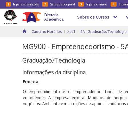
Ir para o conteúdo
Serviços por perfil
Ir para o menu
Ir par
1
2
3
4
Sobre os Cursos
Caderno Horários
2021
5A - Graduação/Tecnologia
MG900 - Empreendedorismo - 5
Graduação/Tecnologia
Informações da disciplina
Ementa:
O empreendimento e o empreendedor. Tipos de em
empreender. A empresa enxuta. Modelos de negócio
negócios. Ambiente e instituições de apoio. Tendência