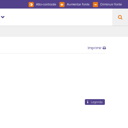
Alto-contraste
Aumentar fonte
Diminuir fonte
Imprimir
Legenda