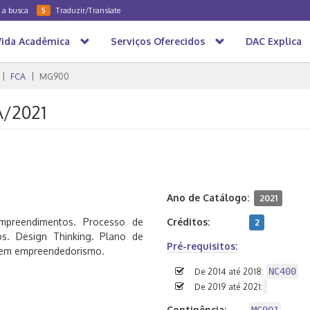
a a busca
Traduzir/Translate
5
Vida Acadêmica
Serviços Oferecidos
DAC Explica
FCA
MG900
A/2021
Ano de Catálogo:
2021
preendimentos. Processo de
Créditos:
2
s. Design Thinking. Plano de
Pré-requisitos:
s em empreendedorismo.
NC400
De 2014 até 2018:
De 2019 até 2021:
Continência: