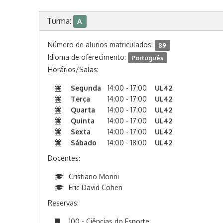
Turma:
A
Número de alunos matriculados:
89
Idioma de oferecimento:
Português
Horários/Salas:
Segunda
14:00 - 17:00
UL42
Terça
14:00 - 17:00
UL42
Quarta
14:00 - 17:00
UL42
Quinta
14:00 - 17:00
UL42
Sexta
14:00 - 17:00
UL42
Sábado
14:00 - 18:00
UL42
Docentes:
Cristiano Morini
Eric David Cohen
Reservas:
100 - Ciências do Esporte