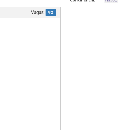
MG901
Vagas:
90