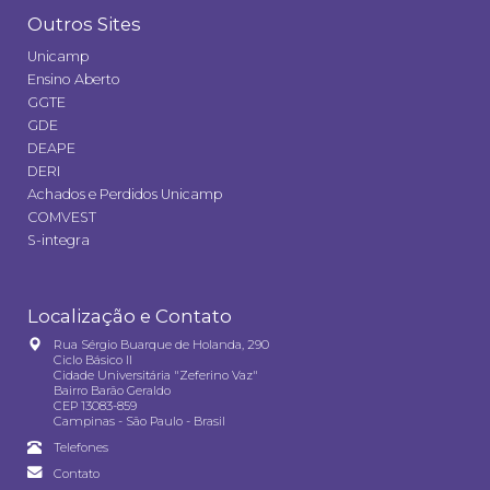
Outros Sites
Unicamp
Ensino Aberto
GGTE
GDE
DEAPE
DERI
Achados e Perdidos Unicamp
COMVEST
S-integra
Localização e Contato
Rua Sérgio Buarque de Holanda, 290
Ciclo Básico II
Cidade Universitária "Zeferino Vaz"
Bairro Barão Geraldo
CEP 13083-859
Campinas - São Paulo - Brasil
Telefones
Contato