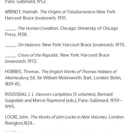
Paris: Gallimard, 1952.
ARENDT, Hannah.
The Origins of Totalitarianism.
New York:
Harcourt Brace Jovanovich, 1951.
_____.
The Human Condition
. Chicago: University of Chicago
Press, 1958.
_____.
On Violence
. New York: Harcourt Brace Jovanovich, 1970.
_____.
Crises of the Republic
. New York: Harcourt Brace
Jovanovich, 1972.
HOBBES, Thomas.
The English Works of Thomas Hobbes of
Malmesbury
; Ed. Sir William Molesworth, Bart. London: Bohn,
1839-45.
ROUSSEAU, J. J.
Oeuvres complètes
(5 volumes), Bernard
Gagnebin and Marcel Raymond (eds.), Paris: Gallimard, 1959–
1995.
LOCKE, John.
The Works of John Locke in Nine Volumes
. London:
Rivington,1824-.