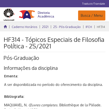
Traduzir/Translate
Navegação
Busca / Menu
Caderno Horários
2021
2S - Pós-Graduação
IFCH
HF314
HF314 - Tópicos Especiais de Filosofia
Política - 2S/2021
Pós-Graduação
Informações da disciplina
Ementa:
A ser disponibilizada no período do oferecimento da disciplina.
Bibliografia:
MAQUIAVEL, N.
Œuvres completes
. Bibliothèque de la Pléiade.