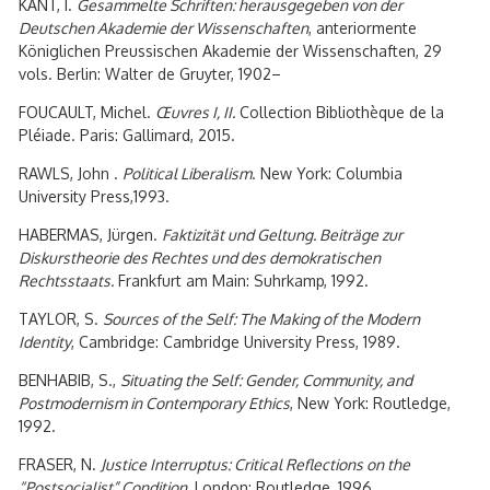
KANT, I.
Gesammelte Schriften: herausgegeben von der
Deutschen Akademie der Wissenschaften
, anteriormente
Königlichen Preussischen Akademie der Wissenschaften, 29
vols. Berlin: Walter de Gruyter, 1902–
FOUCAULT, Michel.
Œuvres I, II.
Collection Bibliothèque de la
Pléiade. Paris: Gallimard, 2015.
RAWLS, John .
Political Liberalism
. New York: Columbia
University Press,1993.
HABERMAS, Jürgen.
Faktizität und Geltung.
Beiträge zur
Diskurstheorie des Rechtes und des demokratischen
Rechtsstaats.
Frankfurt am Main: Suhrkamp, 1992.
TAYLOR, S.
Sources of the Self: The Making of the Modern
Identity
, Cambridge: Cambridge University Press, 1989.
BENHABIB, S.,
Situating the Self: Gender, Community, and
Postmodernism in Contemporary Ethics
, New York: Routledge,
1992.
FRASER, N.
Justice Interruptus: Critical Reflections on the
“Postsocialist” Condition
, London: Routledge, 1996.