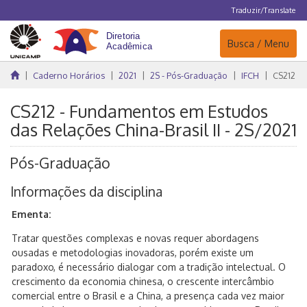
Traduzir/Translate
Navegação
Busca / Menu
Caderno Horários
2021
2S - Pós-Graduação
IFCH
CS212
CS212 - Fundamentos em Estudos
das Relações China-Brasil II - 2S/2021
Pós-Graduação
Informações da disciplina
Ementa:
Tratar questões complexas e novas requer abordagens
ousadas e metodologias inovadoras, porém existe um
paradoxo, é necessário dialogar com a tradição intelectual. O
crescimento da economia chinesa, o crescente intercâmbio
comercial entre o Brasil e a China, a presença cada vez maior