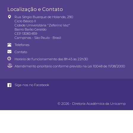
Localização e Contato
Rua Sérgio Buarque de Holanda, 290
Ciclo Básico II
Cidade Universitária "Zeferino Vaz"
Bairro Barão Geraldo
CEP 13083-859
Campinas - São Paulo - Brasil
Telefones
Contato
Horário de funcionamento das 8h45 às 22h30
Atendimento prioritário conforme previsto na
Lei 10048 de 11/08/2000
Siga-nos no Facebook
© 2026 - Diretoria Acadêmica da Unicamp