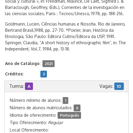
social y cultural », in: Freedman, Maurice, De Laet, Sigfried J. &
Barraclough, Geoffrey, (Eds.), Corrientes de la investigación en
las ciencias sociales, Paris : Tecnos/Unesco, 1978, pp. 188-216.
Goldmann, Lucien, Ciências humanas e filosofia. Rio de Janeiro,
Bertrand Brasil,1988, pp. 27-70. *Poirier, Jean, História da
Etnologia, São Paulo: Editora Cultrix/Editora da USP, 1981.
Springer, Claudia, “A short history of ethnographic film”, in: The
Independent, Vol.7, 1984, pp. 13-18.
Ano de Catálogo:
2021
Créditos:
3
Turma:
Vagas:
A
10
Número mínimo de alunos:
1
Número de alunos matriculados:
6
Idioma de oferecimento:
Português
Tipo Oferecimento:
Regular
Local Oferecimento: